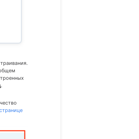
страивания.
 общем
строенных
д
.
ичество
странице