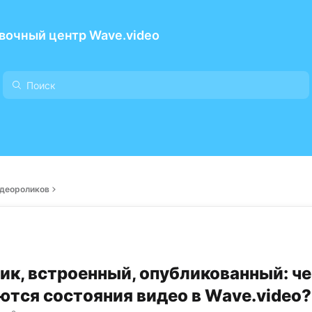
вочный центр Wave.video
деороликов
ик, встроенный, опубликованный: ч
ются состояния видео в Wave.video?