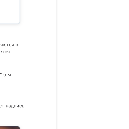
няются в
ется
"
(см.
ет надпись