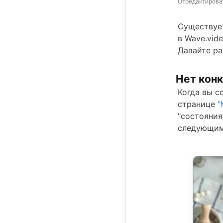
Отредактирова
Существует
в Wave.vid
Давайте ра
Нет конк
Когда вы с
странице
"
"состояния
следующим