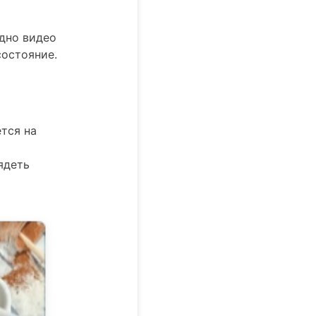
дно видео
состояние.
ется на
ядеть