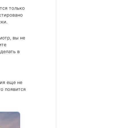
тся только
актировано
ки.
отр, вы не
ите
сделать в
ия еще не
го появится