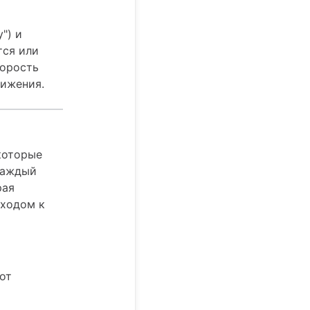
") и
тся или
корость
вижения.
которые
Каждый
рая
еходом к
от