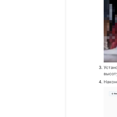
Устан
высоту
Након