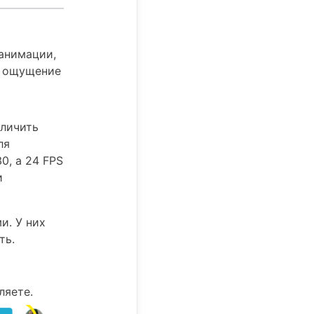
 анимации,
т ощущение
еличить
ля
0, а 24 FPS
и
и. У них
ть.
ляете.