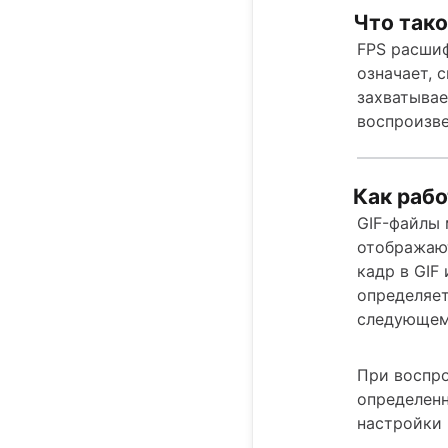
Что тако
FPS расшиф
означает, 
захватывае
воспроизве
Как раб
GIF-файлы 
отображаю
кадр в GIF
определяет
следующем
При воспро
определенн
настройки 