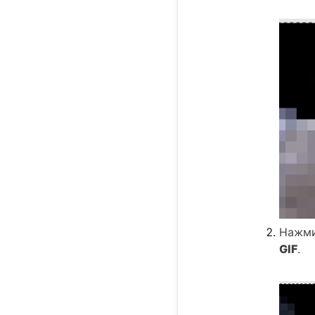
Нажми
GIF
.