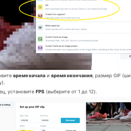
овите
время начала
и
время окончания
, размер GIF (ш
).
ец, установите
FPS
(выберите от 1 до 12).