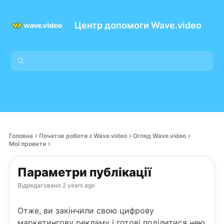
Центр допомоги Wave.video
Головна
Початок роботи з Wave.video
Огляд Wave.video
Мої проекти
Параметри публікації
Відредаговано
2 years ago
Отже, ви закінчили свою цифрову
маркетингову рекламу і готові поділитися нею