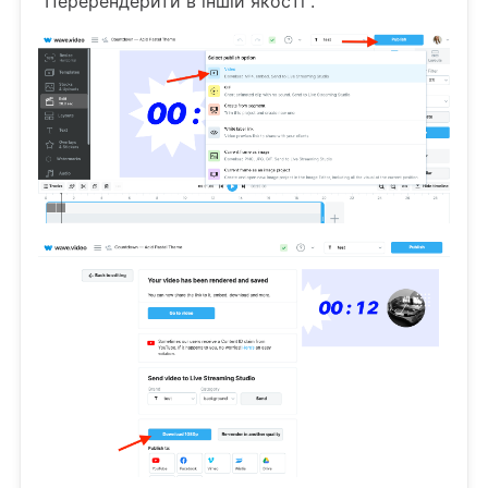
"Перерендерити в іншій якості".