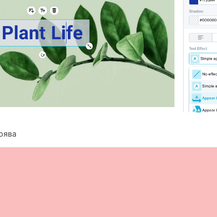
поява