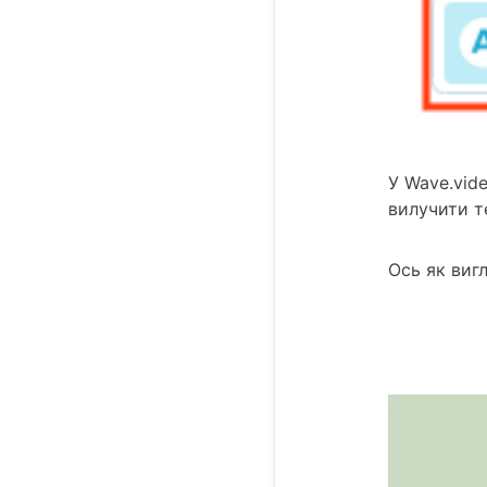
У Wave.vid
вилучити т
Ось як виг