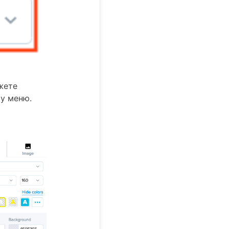
жете
му меню.