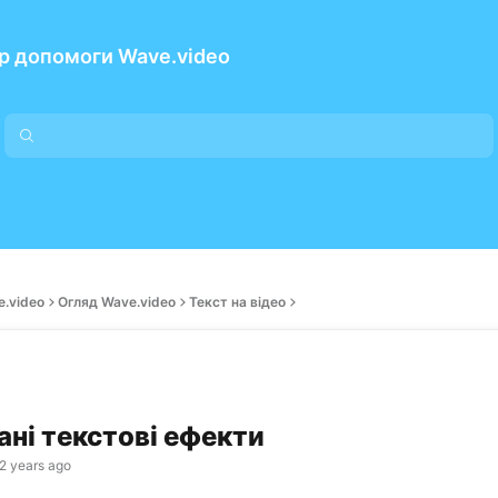
р допомоги Wave.video
e.video
Огляд Wave.video
Текст на відео
ані текстові ефекти
2 years ago