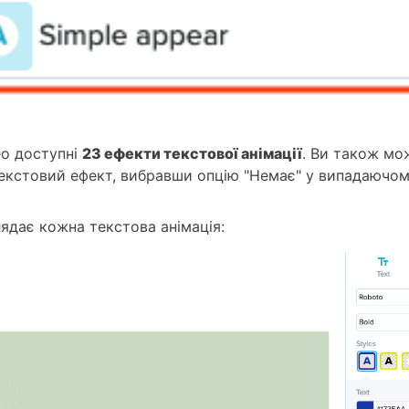
eo доступні
23 ефекти текстової анімації
. Ви також мо
екстовий ефект, вибравши опцію "Немає" у випадаючо
лядає кожна текстова анімація: