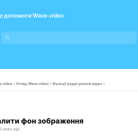
р допомоги Wave.video
e.video
Огляд Wave.video
Функції редагування відео
алити фон зображення
2 years ago