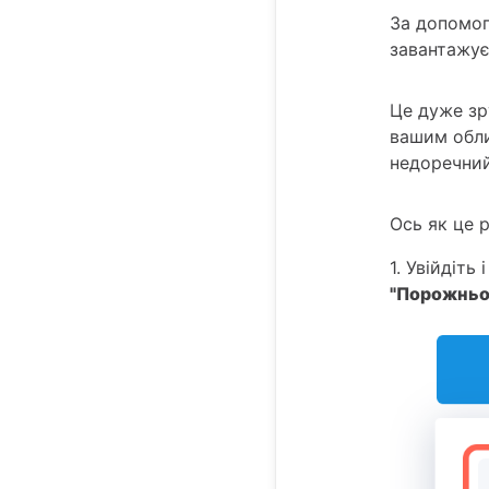
За допомог
завантажує
Це дуже зр
вашим обли
недоречний
Ось як це 
1. Увійдіть
"Порожньо