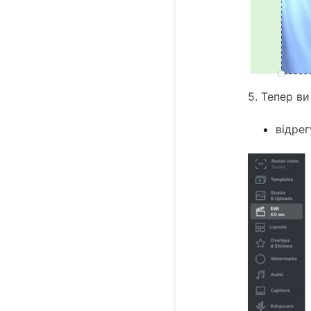
5. Тепер в
відре