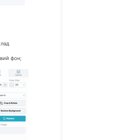
клад
вий фон;