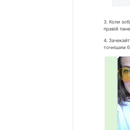
3. Коли зо
правій пане
4. Зачекай
точнішим б