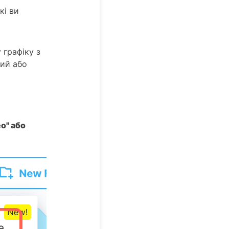
кі ви
 графіку з
вий або
о" або