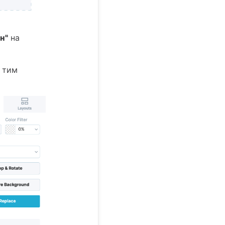
н"
на
, тим