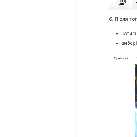
6. Після то
натисн
вибер