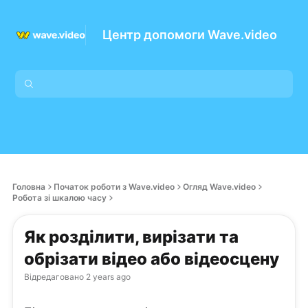
Центр допомоги Wave.video
Головна
Початок роботи з Wave.video
Огляд Wave.video
Робота зі шкалою часу
Як розділити, вирізати та
обрізати відео або відеосцену
Відредаговано
2 years ago