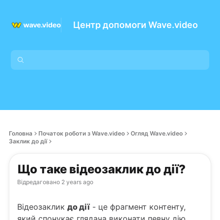
Центр допомоги Wave.video
Головна
Початок роботи з Wave.video
Огляд Wave.video
Заклик до дії
Що таке відеозаклик до дії?
Відредаговано
2 years ago
Відеозаклик
до дії
- це фрагмент контенту,
який спонукає глядача виконати певну дію