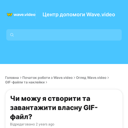
Центр допомоги Wave.video
Головна
Початок роботи з Wave.video
Огляд Wave.video
GIF-файли та наклейки
Чи можу я створити та
завантажити власну GIF-
файл?
Відредаговано
2 years ago