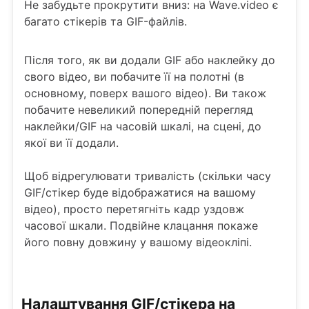
Не забудьте прокрутити вниз: на Wave.video є
багато стікерів та GIF-файлів.
Після того, як ви додали GIF або наклейку до
свого відео, ви побачите її на полотні (в
основному, поверх вашого відео). Ви також
побачите невеликий попередній перегляд
наклейки/GIF на часовій шкалі, на сцені, до
якої ви її додали.
Щоб відрегулювати тривалість (скільки часу
GIF/стікер буде відображатися на вашому
відео), просто перетягніть кадр уздовж
часової шкали. Подвійне клацання покаже
його повну довжину у вашому відеокліпі.
Налаштування GIF/стікера на