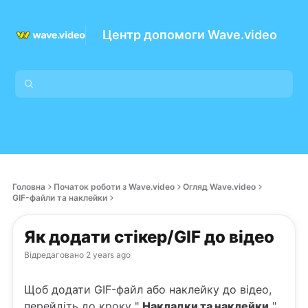
Центр допомоги Wave.video
Головна
Початок роботи з Wave.video
Огляд Wave.video
GIF-файли та наклейки
Як додати стікер/GIF до відео
Відредаговано
2 years ago
Щоб додати GIF-файл або наклейку до відео,
перейдіть до кроку "
Накладки та наклейки
"