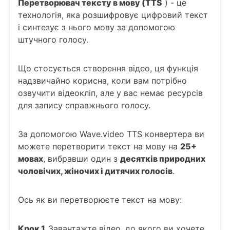
Перетворювач тексту в мову (TTS
) - це
технологія, яка розшифровує цифровий текст
і синтезує з нього мову за допомогою
штучного голосу.
Що стосується створення відео, ця функція
надзвичайно корисна, коли вам потрібно
озвучити відеокліп, але у вас немає ресурсів
для запису справжнього голосу.
За допомогою Wave.video TTS конвертера ви
можете перетворити текст на мову на
25+
мовах
, вибравши один з
десятків природних
чоловічих, жіночих і дитячих голосів
.
Ось як ви перетворюєте текст на мову:
Крок 1.
Завантажте відео, до якого ви хочете