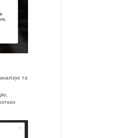
аналізує та
ію,
оротких