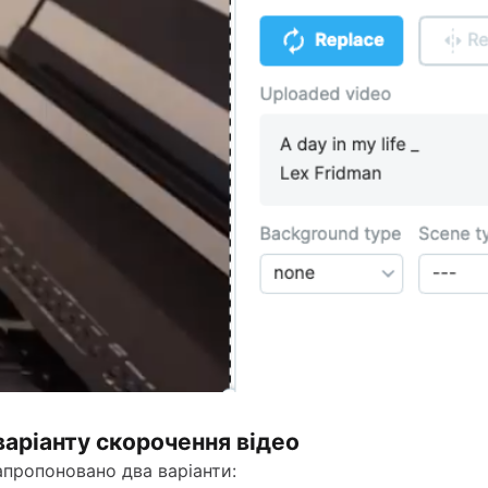
 варіанту скорочення відео
апропоновано два варіанти: