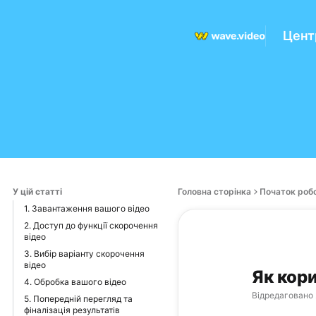
Цент
У цій статті
Головна сторінка
Початок робо
1. Завантаження вашого відео
2. Доступ до функції скорочення
відео
3. Вибір варіанту скорочення
відео
Як кор
4. Обробка вашого відео
Відредаговано
5. Попередній перегляд та
фіналізація результатів