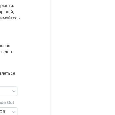
ріанти:
ріацій,
римуйтесь
шення
відео.
являться