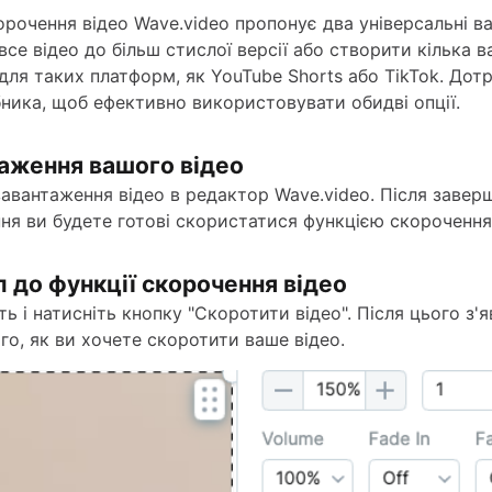
орочення відео Wave.video пропонує два універсальні ва
се відео до більш стислої версії або створити кілька ва
для таких платформ, як YouTube Shorts або TikTok. Дот
бника, щоб ефективно використовувати обидві опції.
таження вашого відео
 завантаження відео в редактор Wave.video. Після завер
ня ви будете готові скористатися функцією скорочення 
п до функції скорочення відео
ть і натисніть кнопку "Скоротити відео". Після цього з'
го, як ви хочете скоротити ваше відео.