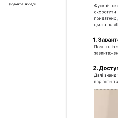
Додаткові поради
Функція ск
скоротити в
придатних 
цього посі
1. Заван
Почніть із
завантажен
2. Досту
Далі знайді
варіанти то