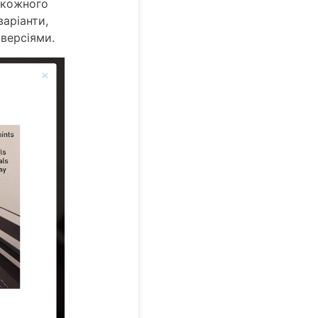
 кожного
варіанти,
 версіями.