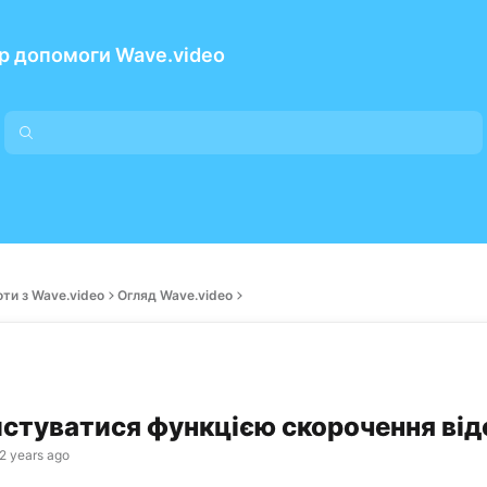
р допомоги Wave.video
ти з Wave.video
Огляд Wave.video
истуватися функцією скорочення від
2 years ago