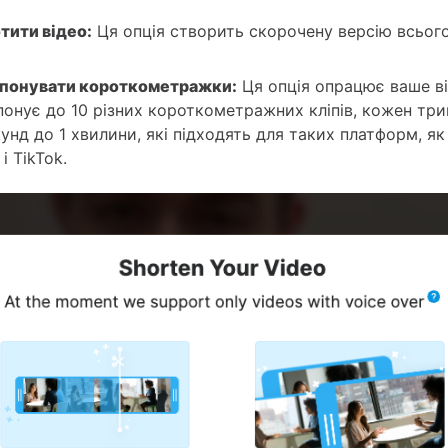
тити відео:
Ця опція створить скорочену версію всьог
понувати короткометражки:
Ця опція опрацює ваше ві
понує до 10 різних короткометражних кліпів, кожен три
унд до 1 хвилини, які підходять для таких платформ, я
 і TikTok.