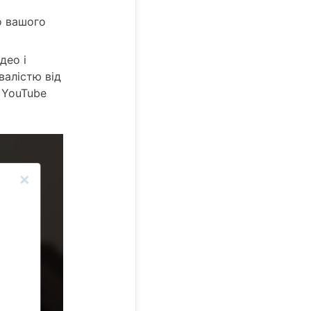
о вашого
део і
валістю від
к YouTube