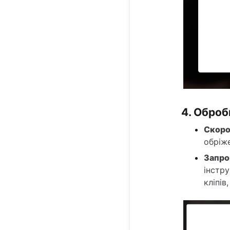
4. Оброб
Скоро
обріже
Запро
інстру
кліпів