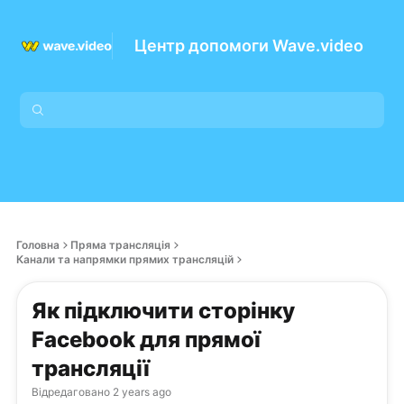
Центр допомоги Wave.video
Головна
Пряма трансляція
Канали та напрямки прямих трансляцій
Як підключити сторінку
Facebook для прямої
трансляції
Відредаговано
2 years ago