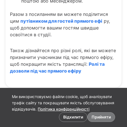
поштою або месенджером.
Разом з посиланням ви можете поділитися
цим
путівником для гостей прямого ефі
ру,
щоб допомогти вашим гостям швидше
освоїтися в студії.
Також дізнайтеся про різні ролі, які ви можете
призначити учасникам під час прямого ефіру,
щоб покращити якість трансляції:
Ролі та
дозволи під час прямого ефіру
Ми використовуємо файли cookie, щоб аналізувати
трафік сайту та покращувати якість обслуговування
відвідувачів.
Політика конфіденційності
Налаштування файлів cookie
Відхилити
Прийняти
Українська