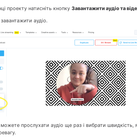
інці проекту натисніть кнопку
Завантажити аудіо та від
 завантажити аудіо.
и можете прослухати аудіо ще раз і вибрати швидкість, 
ревагу.