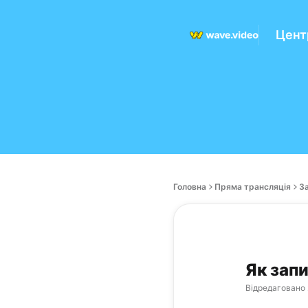
Цент
Головна
Пряма трансляція
За
Як зап
Відредаговано