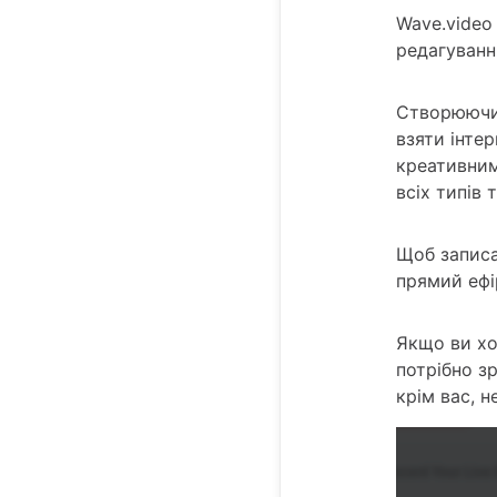
Wave.video
редагуванні
Створюючи 
взяти інте
креативним
всіх типів 
Щоб записа
прямий ефі
Якщо ви хо
потрібно зр
крім вас, н