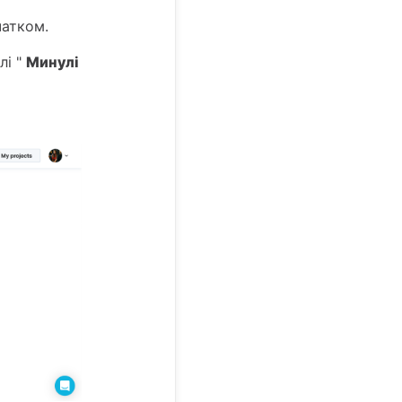
атком.
лі "
Минулі