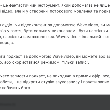
 - це фантастичний інструмент, який допомагає не лише
 відео, але й у створенні потокового мовлення та подка
аудіо- чи відеоконтент за допомогою Wave.video, ви 
рв'ю у гостя, бути сольним виконавцем і бути настільки
, наскільки вам захочеться. Wave.video - ідеальний інс
творців.
ти подкаст за допомогою Wave.video, ви можете або в
р, або скористатися режимом "тільки запис".
чете записати подкаст, не виходячи в прямий ефір, все
обити, - це відкрити студію звукозапису і почати запис.
е побачить його.