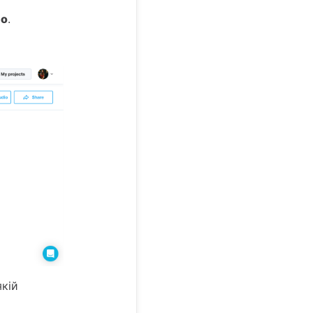
ео
.
якій