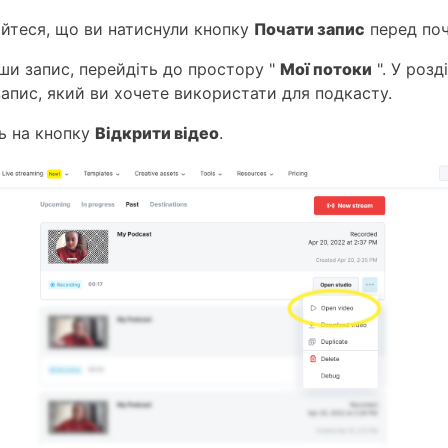
айтеся, що ви натиснули кнопку
Почати запис
перед поч
вши запис, перейдіть до простору "
Мої потоки
". У розді
 запис, який ви хочете використати для подкасту.
ть на кнопку
Відкрити відео
.