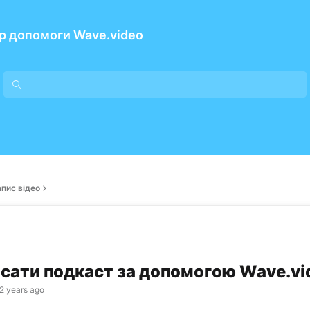
р допомоги Wave.video
пис відео
исати подкаст за допомогою Wave.vi
2 years ago