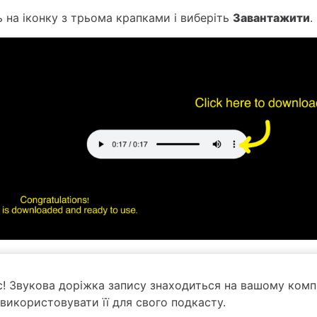
ь на іконку з трьома крапками і виберіть
Завантажити
.
с! Звукова доріжка запису знаходиться на вашому комп
використовувати її для свого подкасту.