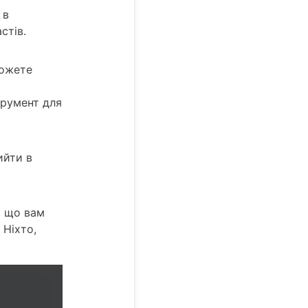
 в
стів.
можете
трумент для
ийти в
, що вам
 Ніхто,