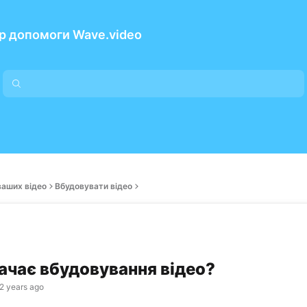
р допомоги Wave.video
ваших відео
Вбудовувати відео
ачає вбудовування відео?
2 years ago