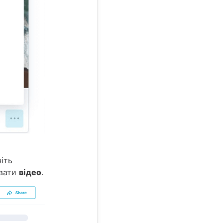
ніть
увати
відео
.