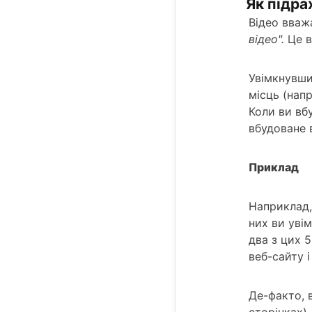
Як підра
Відео вваж
відео".
Це в
Увімкнувши
місць (напр
Коли ви вб
вбудоване в
Приклад
Наприклад,
них ви уві
два з цих 5
веб-сайту і
Де-факто, 
сторінках)