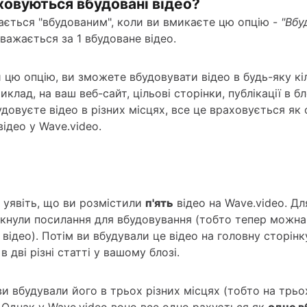
ховуються вбудовані відео?
ається "вбудованим", коли ви вмикаєте цю опцію -
"Вбу
важається за 1 вбудоване відео.
 цю опцію, ви зможете вбудовувати відео в будь-яку кі
иклад, на ваш веб-сайт, цільові сторінки, публікації в бл
удовуєте відео в різних місцях, все це враховується як
ідео у Wave.video.
 уявіть, що ви розмістили
п'ять
відео на Wave.video. Дл
мкнули посилання для вбудовування (тобто тепер можна
 відео). Потім ви вбудували це відео на головну сторін
 в дві різні статті у вашому блозі.
ви вбудували його в трьох різних місцях (тобто на трьо
. Однак у Wave.video воно все одно рахується як
одне в