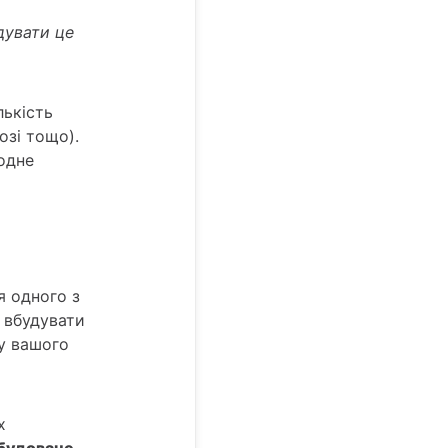
дувати це
лькість
озі тощо).
 одне
я одного з
 вбудувати
ку вашого
х
будоване