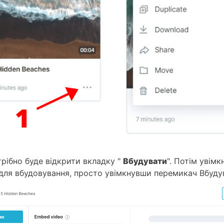
трібно буде відкрити вкладку "
Вбудувати
". Потім увімк
для вбудовування, просто увімкнувши перемикач Вбуд