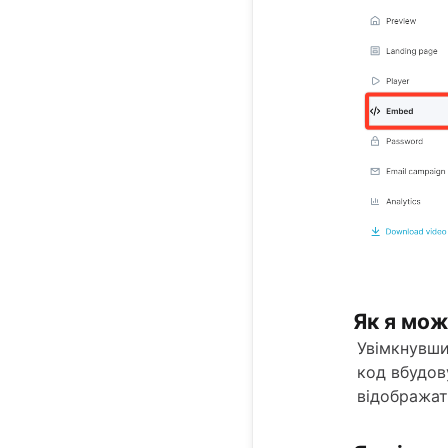
Як я мож
Увімкнувш
код вбудову
відображат