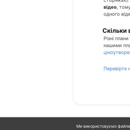
відео
, том
одного віде
Скільки 
Різні плани
нашими пла
ціноутворе
Перевірте 
Ми використовуємо файли c
Налаштування файлів co