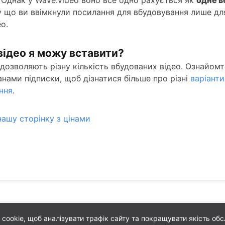
у що ви ввімкнули посилання для вбудовування лише дл
о.
відео я можу вставити?
 дозволяють різну кількість вбудованих відео. Ознайомт
нами підписки, щоб дізнатися більше про різні
варіанти
ння
.
нашу сторінку з цінами
ookie, щоб аналізувати трафік сайту та покращувати якість обс
okie