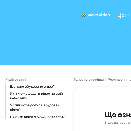
Цент
У цій статті
Головна сторінка
Розміщення 
Що таке вбудоване відео?
Як я можу додати відео на свій
веб-сайт?
Як підраховуються вбудовані
відео?
Що озн
Скільки відео я можу вставити?
Відредаговано