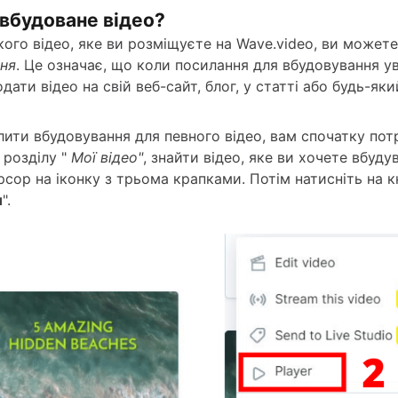
вбудоване відео?
кого відео, яке ви розміщуєте на Wave.video, ви может
ня
. Це означає, що коли посилання для вбудовування ув
ати відео на свій веб-сайт, блог, у статті або будь-як
ити вбудовування для певного відео, вам спочатку пот
 розділу "
Мої відео"
, знайти відео, яке ви хочете вбудув
рсор на іконку з трьома крапками. Потім натисніть на к
и
".