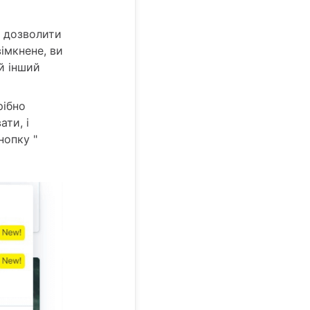
е дозволити
імкнене, ви
ий інший
рібно
ати, і
нопку "