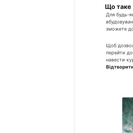
Що таке 
Для будь-я
вбудовуван
зможете дод
Щоб дозвол
перейти до
навести ку
Відтворит