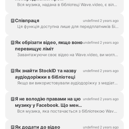
порушення авторських прав
Вся музика, надана в бібліотеці Wave.video, є вільною від авторських прав. Це означає, що ви можете використовувати її на власний розсуд, включаючи відео, які ви створюєте для...
на YouTube?
Співпраця
undefined 2 years ago
Ця функція доступна лише для передплатників Бізнес. Вона дозволяє іншим людям редагувати ваш проект. За замовчуванням, тільки ви можете редагувати свої проекти. W...
Як обрізати відео, якщо воно
undefined 2 years ago
перевищує ліміт
Завантажуючи своє відео на Wave.video, ви могли бачити таке повідомлення: "На жаль, ми не можемо завантажити ваш відеокліп, оскільки він перевищує 100...
Як знайти StockID та назву
undefined 2 years ago
аудіодоріжки в бібліотеці
Якщо ви використовували аудіодоріжку з медіатеки Wave.video, ви можете знайти її назву та Stock ID у редакторі Wave.video: клацніть аудіодоріжку на панелі...
Я не володію правами на цю
undefined 2 years ago
музику у Facebook. Що мені
робити?
Вся музика, яка постачається з бібліотекою Wave.video, не підлягає ліцензуванню. Це означає, що ви можете використовувати її в будь-якому відео і на будь-якій платформі, включаючи ...
Як додати до відео
undefined 2 years ago