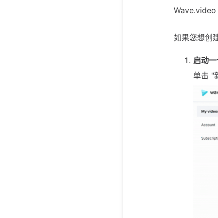
Wave.v
如果您想创
启动一
单击 