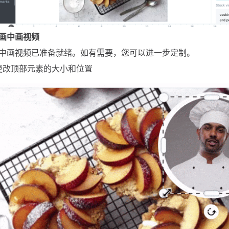
画中画视频
中画视频已准备就绪。如有需要，您可以进一步定制。
更改顶部元素的大小和位置