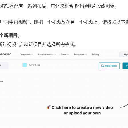
ideo 编辑器配有一系列布局，可让您组合多个视频片段或图像。
建 "画中画视频"，即把一个视频放在另一个视频上，请按照以下
个新项目。
"新建视频 "启动新项目并选择所需格式。