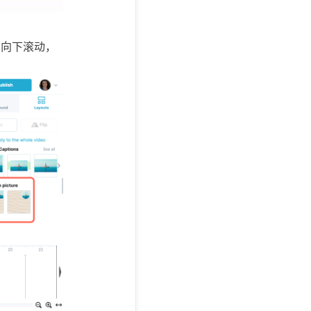
。向下滚动，