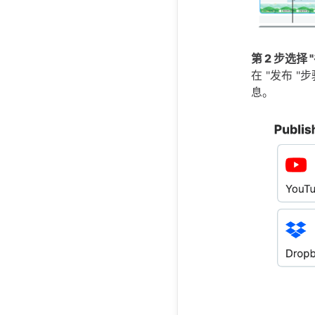
第 2 步选择
在 "发布 "
息。