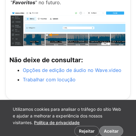
"
Favoritos
" no futuro.
Não deixe de consultar:
Opções de edição de áudio no Wave.video
Trabalhar com locução
Utilizamos cookies para analisar o tráfego do sítio Web
e ajudar a melhorar a experiência dos nossos
visitantes.
Política de privacidade
Preferências de cookies
Rejeitar
Aceitar