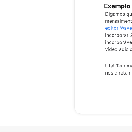
Exemplo
Digamos que
mensalmente
editor Wave
incorporar 
incorporáve
vídeo adici
Ufa! Tem ma
nos direta