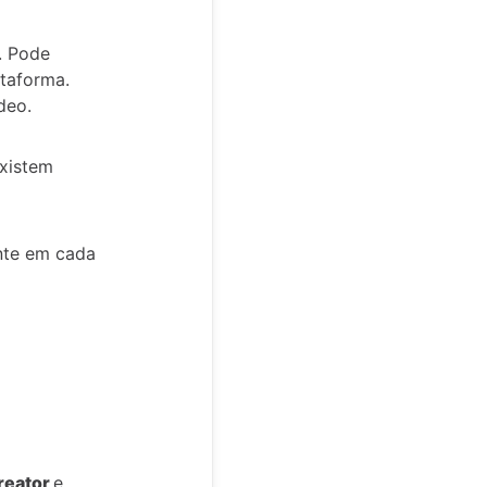
. Pode
ataforma.
deo.
existem
nte em cada
reator
e