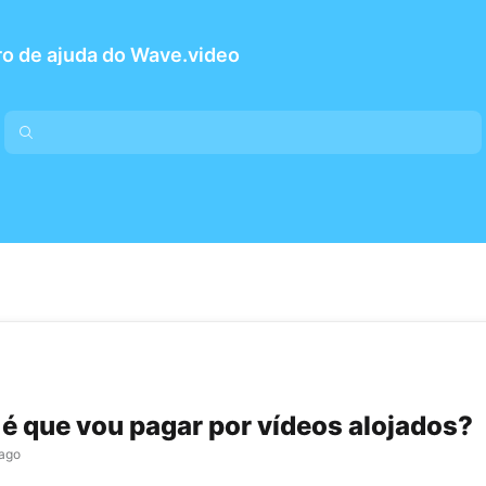
o de ajuda do Wave.video
é que vou pagar por vídeos alojados?
 ago