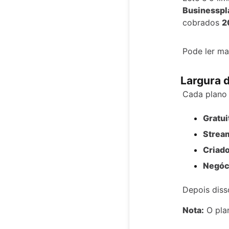
Businesspl
cobrados
2
Pode ler ma
Largura 
Cada plano 
Gratui
Strea
Criad
Negóc
Depois diss
Nota:
O plan