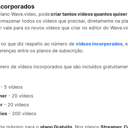
ncorporados
lano Wave.video, pode
criar tantos vídeos quantos quiser
armazenar todos os vídeos que precisar, diretamente na pl
 vale para os novos vídeos que criar no editor do Wave.vi
 no que diz respeito ao número de
vídeos incorporados
, 
erenças entre os planos de subscrição.
mero de vídeos incorporados que são incluídos gratuitame
- 5 vídeos
mer
- 20 vídeos
or
- 20 vídeos
ios
- 200 vídeos
mite máximo para o
plano Gratuito
. Nos planos
Streamer, C