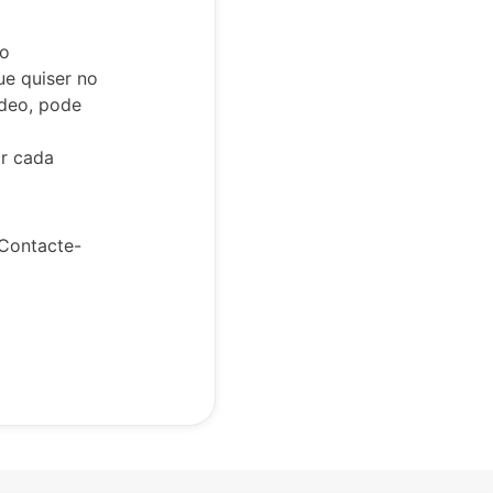
do
ue quiser no
ideo, pode
or cada
 Contacte-