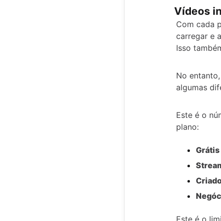
Vídeos i
Com cada p
carregar e 
Isso também
No entanto,
algumas dif
Este é o nú
plano:
Grátis
Strea
Criad
Negóc
Este é o li