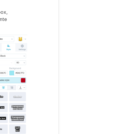
box,
nte