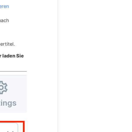
eren
nach
rtitel.
r laden Sie