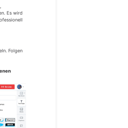
,
en. Es wird
ofessionell
ln. Folgen
zenen