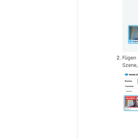
Fügen 
Szene,