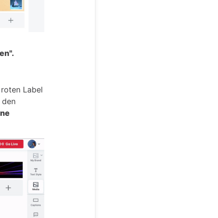
en".
 roten Label
 den
ene