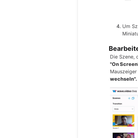
Um Sze
Miniat
Bearbeit
Die Szene, 
"On Screen
Mauszeiger 
wechseln".