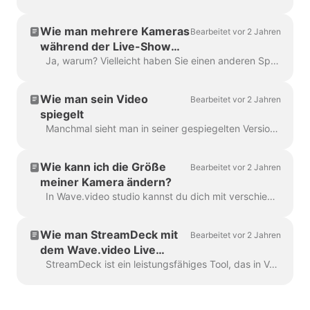
freigeben
Wie man mehrere Kameras
Bearbeitet vor 2 Jahren
während der Live-Show
verwendet
Ja, warum? Vielleicht haben Sie einen anderen Sprecher dabei, oder Sie möchten eine andere Kamera auf etwas richten, das Sie tun? Beim Kochen? Oder vielleicht beim Auspacken eines N...
Wie man sein Video
Bearbeitet vor 2 Jahren
spiegelt
Manchmal sieht man in seiner gespiegelten Version besser aus. Für Streamer ist es wichtig, selbstbewusst vor der Kamera zu stehen und das Bild zu genießen...
Wie kann ich die Größe
Bearbeitet vor 2 Jahren
meiner Kamera ändern?
In Wave.video studio kannst du dich mit verschiedenen Layouts austoben. Du kannst deine Kamera in ein Quadrat, eine Raute, einen Kreis, etc. verwandeln. Darüber hinaus können Sie ...
Wie man StreamDeck mit
Bearbeitet vor 2 Jahren
dem Wave.video Live
Streaming Studio
StreamDeck ist ein leistungsfähiges Tool, das in Verbindung mit dem Wave.video Live Streaming Studio verwendet werden kann, um Ihren Live Streaming Workflow zu optimieren. Das...
verwendet: Eine Schritt-
für-Schritt-Anleitung.