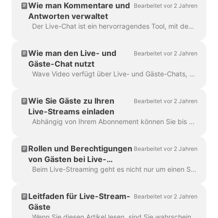
Wie man Kommentare und
Bearbeitet vor 2 Jahren
Antworten verwaltet
Der Live-Chat ist ein hervorragendes Tool, mit dem Sie während Ihres Multistreams leicht mit Ihrem Publikum in Kontakt treten können. Es zeigt alle Antworten von jedem Zielpublikum an...
Wie man den Live- und
Bearbeitet vor 2 Jahren
Gäste-Chat nutzt
Wave Video verfügt über Live- und Gäste-Chats, die unterschiedlichen Zwecken dienen. Der Live-Chat zeigt alle Nachrichten von Ihren Zuschauern aus verschiedenen Zielorten während...
Wie Sie Gäste zu Ihren
Bearbeitet vor 2 Jahren
Live-Streams einladen
Abhängig von Ihrem Abonnement können Sie bis zu 12 Personen zu Ihrer Sendung einladen. Der Einladungsprozess ist so einfach wie das Kopieren und Einfügen eines Links. Er...
Rollen und Berechtigungen
Bearbeitet vor 2 Jahren
von Gästen bei Live-
Streams
Beim Live-Streaming geht es nicht nur um einen Sprecher und die Vermittlung wertvoller Inhalte. Um ein fesselndes und visuell ansprechendes Live-Video-Event zu gestalten, müssen Sie...
Leitfaden für Live-Stream-
Bearbeitet vor 2 Jahren
Gäste
Wenn Sie diesen Artikel lesen, sind Sie wahrscheinlich eingeladen worden, an einer Übertragung mit Wave.video teilzunehmen. Herzlichen Glückwunsch! Um das beste Seherlebnis zu...