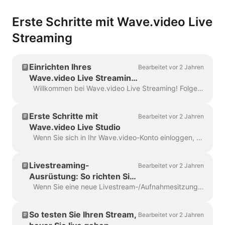
Erste Schritte mit Wave.video Live
Streaming
Einrichten Ihres
Bearbeitet vor 2 Jahren
Wave.video Live Streaming
Kontos
Willkommen bei Wave.video Live Streaming! Folgen Sie dieser Schritt-für-Schritt-Anleitung, um Ihr Wave.video Live Streaming-Konto einzurichten und auf mehrere Plattformen zu streamen...
Erste Schritte mit
Bearbeitet vor 2 Jahren
Wave.video Live Studio
Wenn Sie sich in Ihr Wave.video-Konto einloggen, gehen Sie in den Bereich Meine Streams & Aufnahmen. Oben auf der Seite gibt es vier Bereiche: Demnächst, In Progr...
Livestreaming-
Bearbeitet vor 2 Jahren
Ausrüstung: So richten Sie
Ihre Kamera, Ihr Mikrofon
Wenn Sie eine neue Livestream-/Aufnahmesitzung starten oder einer solchen beitreten, werden Sie aufgefordert, Ihre Ausrüstung zu konfigurieren: Kamera, Mikrofon und Lautsprecher. Wenn Sie...
und Ihre Kopfhörer für eine
Übertragung ein
So testen Sie Ihren Stream,
Bearbeitet vor 2 Jahren