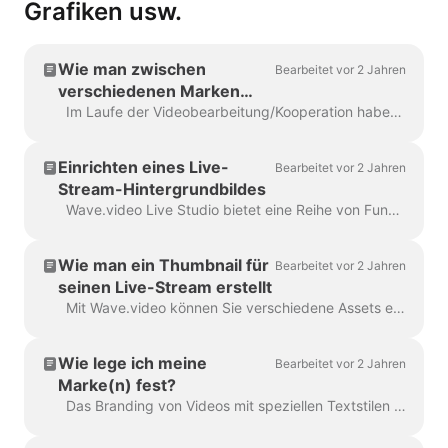
Grafiken usw.
Wie man zwischen
Bearbeitet vor 2 Jahren
verschiedenen Marken
wechselt
Im Laufe der Videobearbeitung/Kooperation haben unsere Nutzer die Branding-Funktion häufig genutzt. Branding umfasst einzigartige Schriftarten, benutzerdefinierte Felder, ein ...
Einrichten eines Live-
Bearbeitet vor 2 Jahren
Stream-Hintergrundbildes
Wave.video Live Studio bietet eine Reihe von Funktionen für die visuelle Anpassung. Zum Beispiel können Sie ein Hintergrundbild einstellen, um Ihren Stream ansprechender zu ...
Wie man ein Thumbnail für
Bearbeitet vor 2 Jahren
seinen Live-Stream erstellt
Mit Wave.video können Sie verschiedene Assets erstellen, um Live-Videos effizient zu planen, zu bewerben, zu hosten und weiterzuverwenden. Ein Video-Thumbnail ist ein wesentliches P...
Wie lege ich meine
Bearbeitet vor 2 Jahren
Marke(n) fest?
Das Branding von Videos mit speziellen Textstilen und anpassbaren Komponenten ist eine der beliebtesten Funktionen des Wave.video Bearbeitungstools. Wenn Sie das...