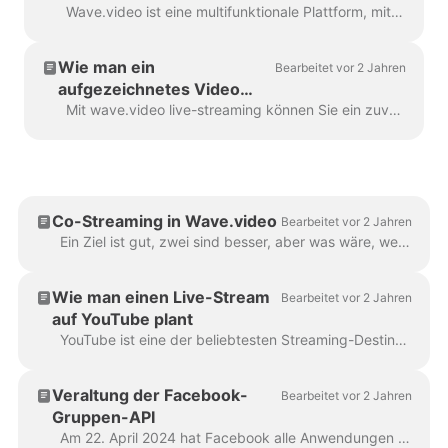
Wave.video aufnehmen
Wave.video ist eine multifunktionale Plattform, mit der Sie nicht nur Videos bearbeiten, Thumbnails erstellen und auf mehrere Plattformen gleichzeitig streamen können, sondern auch ...
Wie man ein
Bearbeitet vor 2 Jahren
aufgezeichnetes Video
streamt
Mit wave.video live-streaming können Sie ein zuvor aufgezeichnetes Video streamen. Sie müssen nicht im Studio anwesend sein, um manuell auf den Go Live-Button zu klicken. Um zu beginnen...
Co-Streaming in Wave.video
Bearbeitet vor 2 Jahren
Ein Ziel ist gut, zwei sind besser, aber was wäre, wenn Sie Ihre Follower und die Ihrer Gäste auch erreichen könnten? Willkommen bei Wave.video Co-stream! ...
Wie man einen Live-Stream
Bearbeitet vor 2 Jahren
auf YouTube plant
YouTube ist eine der beliebtesten Streaming-Destinationen. Das Einrichten eines Streams auf YouTube mit Wave.video unterscheidet sich nicht von anderen...
Veraltung der Facebook-
Bearbeitet vor 2 Jahren
Gruppen-API
Am 22. April 2024 hat Facebook alle Anwendungen von Drittanbietern in Gruppen entfernt. Leider bedeutet dies, dass Sie nicht in der Lage sein werden, Ihre Facebook-Gruppe als...