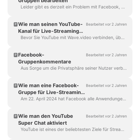
Gruppen bearbeiten
Leider gibt es derzeit ein Problem mit Facebook, das uns daran hindert, die Bearbeitung von Streams in Facebook-Gruppen zu unterstützen. Um Änderungen vorzunehmen, ...
Wie man seinen YouTube-
Bearbeitet vor 2 Jahren
Kanal für Live-Streaming
verbindet
Bevor Sie YouTube mit Wave.video verbinden, überprüfen Sie zunächst, ob Ihr YouTube-Konto für das Live-Streaming bereit ist. Überprüfen Sie Ihr YouTube-Konto. F...
Facebook-
Bearbeitet vor 2 Jahren
Gruppenkommentare
Aus Sorge um die Privatsphäre seiner Nutzer verbietet Facebook Wave.video den Zugriff und die Anzeige von Namen und Profilbildern derer, die Kommentare hinterlassen...
Wie man eine Facebook-
Bearbeitet vor 2 Jahren
Gruppe für Live-Streaming
verbindet
Am 22. April 2024 hat Facebook alle Anwendungen von Drittanbietern in Gruppen entfernt. Leider bedeutet dies, dass du deine Facebook-Gruppe nicht mehr als Live-Stream hinzufügen...
Wie man den YouTube
Bearbeitet vor 2 Jahren
Super Chat aktiviert
YouTube ist eines der beliebtesten Ziele für Streams; folglich bietet es viele Möglichkeiten für Content-Ersteller und Live-Streamer, ...