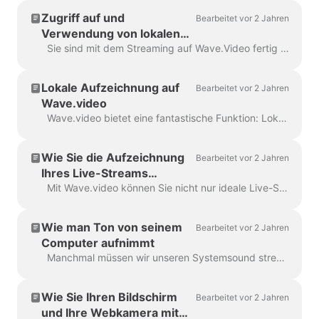
Zugriff auf und
Bearbeitet vor 2 Jahren
Verwendung von lokalen
Aufnahmen
Sie sind mit dem Streaming auf Wave.Video fertig und haben die lokale Aufzeichnung aktiviert? Prima! Sie haben nun zwei einfache Möglichkeiten, Ihre aufgezeichneten Inhalte zu nutzen: 1. Herunterladen & Verwenden...
Lokale Aufzeichnung auf
Bearbeitet vor 2 Jahren
Wave.video
Wave.video bietet eine fantastische Funktion: Lokale Aufzeichnung. Damit können die Teilnehmer eines Live-Streams ihre eigenen Audio- und Videostreams direkt auf der ...
Wie Sie die Aufzeichnung
Bearbeitet vor 2 Jahren
Ihres Live-Streams
speichern
Mit Wave.video können Sie nicht nur ideale Live-Streams haben, sondern diese auch speichern, bearbeiten oder auf Ihren Computer herunterladen, wann immer Sie wollen. Schauen wir uns also mal ...
Wie man Ton von seinem
Bearbeitet vor 2 Jahren
Computer aufnimmt
Manchmal müssen wir unseren Systemsound streamen oder aufnehmen. Weder Windows noch macOS bieten diese Funktion von Haus aus, aber es gibt eine Möglichkeit,...
Wie Sie Ihren Bildschirm
Bearbeitet vor 2 Jahren
und Ihre Webkamera mit