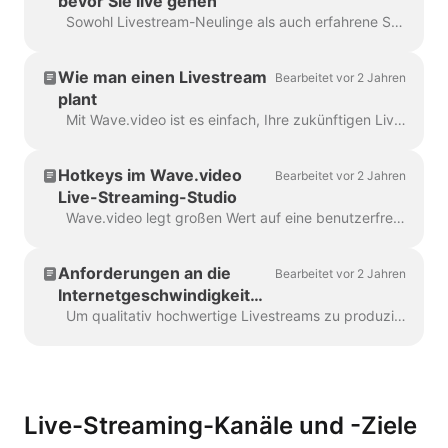
bevor Sie live gehen
Sowohl Livestream-Neulinge als auch erfahrene Streamer sind hin und wieder unsicher, ob sie bereit sind, live zu gehen. Das Testen der Fähigkeiten ist wirklich hilfreich...
Wie man einen Livestream
Bearbeitet vor 2 Jahren
plant
Mit Wave.video ist es einfach, Ihre zukünftigen Live-Video-Events im Voraus zu planen und Ihre kommenden Übertragungen zu organisieren. Hier erfahren Sie, wie Sie einen...
Hotkeys im Wave.video
Bearbeitet vor 2 Jahren
Live-Streaming-Studio
Wave.video legt großen Wert auf eine benutzerfreundliche Oberfläche. Um die Navigation zu erleichtern und Routineaktionen zu vereinfachen, sollten Sie Hotkeys verwenden. Sie können jederzeit...
Anforderungen an die
Bearbeitet vor 2 Jahren
Internetgeschwindigkeit
für Live-Streaming
Um qualitativ hochwertige Livestreams zu produzieren, ist eine gute Internetverbindung erforderlich. Für Streamer gibt es zwei entscheidende Momente, auf die sie achten...
Live-Streaming-Kanäle und -Ziele