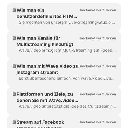
Wie man ein
Bearbeitet vor 2 Jahren
benutzerdefiniertes RTMP-
Ziel einrichtet
Sie möchten von unserem Live-Streaming-Studio auf eine noch nicht unterstützte Plattform streamen? Keine Sorge, wir können das über ein spezielles RTMP-Protokoll machen. RTMP ermöglicht...
Wie man Kanäle für
Bearbeitet vor 2 Jahren
Multistreaming hinzufügt
Wave.video ermöglicht Multi-Streaming auf Facebook-Seite/Gruppe/Profil, YouTube-Konto und RTMP-Kanal gleichzeitig! Sie können mehrere Ziele hinzufügen ...
Wie man mit Wave.video zu
Bearbeitet vor 2 Jahren
Instagram streamt
Es ist überraschend einfach, von wave.video Live-Streaming Studio zu Ihrem Instagram-Konto zu streamen. Alle Funktionen des Studios stehen Ihnen während des...
Plattformen und Ziele, zu
Bearbeitet vor 2 Jahren
denen Sie mit Wave.video
streamen können?
Wave.video unterstützt die Idee des Multistreamings sehr stark, weshalb wir verschiedene Optionen für Ihre Sendeziele anbieten. Ab heute bieten wir ...
Stream auf Facebook
Bearbeitet vor 2 Jahren