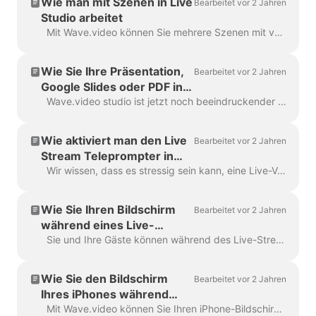
Wie man mit Szenen in Live
Bearbeitet vor 2 Jahren
Studio arbeitet
Mit Wave.video können Sie mehrere Szenen mit verschiedenen Layouts, Bildmaterial, mehreren Kameras und Video-/Bildschirmfreigaben erstellen. Es wird Ihre Sendungen aufwerten...
Wie Sie Ihre Präsentation,
Bearbeitet vor 2 Jahren
Google Slides oder PDF in
Ihrer Sendung zeigen
Wave.video studio ist jetzt noch beeindruckender und handlicher! Lernen Sie, wie Sie Ihre Präsentationen mit nur wenigen Klicks zeigen können. Sie können ein komplettes Webinar (zum K...
können
Wie aktiviert man den Live
Bearbeitet vor 2 Jahren
Stream Teleprompter in
Wave.video studio?
Wir wissen, dass es stressig sein kann, eine Live-Veranstaltung zu moderieren oder ein Projekt zu präsentieren. Mit Wave.video Teleprompter-Funktion, sagen Sie auf Wiedersehen zu stolpern über Worte, verlieren...
Wie Sie Ihren Bildschirm
Bearbeitet vor 2 Jahren
während eines Live-
Streams freigeben
Sie und Ihre Gäste können während des Live-Streams Bildschirme gemeinsam nutzen. So können Sie beispielsweise Präsentationsfolien zeigen oder Ihr Produkt in Echtzeit vorstellen....
Wie Sie den Bildschirm
Bearbeitet vor 2 Jahren
Ihres iPhones während
eines Live-Streams
Mit Wave.video können Sie Ihren iPhone-Bildschirm freigeben und an Ihr Publikum übertragen. Zunächst müssen Sie den Bildschirm des Telefons auf Ihren Mac übertragen. Sie können ...