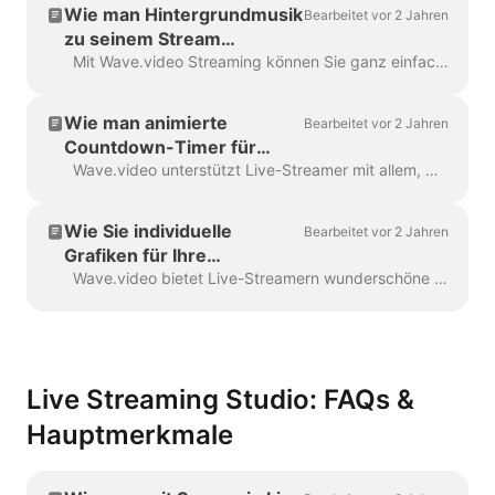
Wie man Hintergrundmusik
Bearbeitet vor 2 Jahren
zu seinem Stream
hinzufügt
Mit Wave.video Streaming können Sie ganz einfach Hintergrundmusik zu Ihrem Live-Stream hinzufügen, von chilligem Jazz bis zu energiegeladener elektronischer Musik. Innerhalb des Streamin...
Wie man animierte
Bearbeitet vor 2 Jahren
Countdown-Timer für
Live-Streams erstellt
Wave.video unterstützt Live-Streamer mit allem, was sie brauchen, um unvergessliche Live-Shows zu gestalten. Mit dem Wave.video Editor können Sie ...
Wie Sie individuelle
Bearbeitet vor 2 Jahren
Grafiken für Ihre
Livestreams erstellen und
Wave.video bietet Live-Streamern wunderschöne Sets von vorgefertigten Vorlagen, um den visuellen Aspekt ihrer Live-Shows zu verbessern. Jeder Stil umfasst essentielle...
anwenden
Live Streaming Studio: FAQs &
Hauptmerkmale