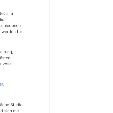
et alle
die
rschiedenen
e werden für
altung,
Gästen
s volle
er
.
läche Studio
d sich mit