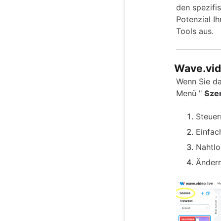
den spezifi
Potenzial I
Tools aus.
Wave.vid
Wenn Sie da
Menü "
Sze
Steuer
Einfac
Nahtlo
Ändern