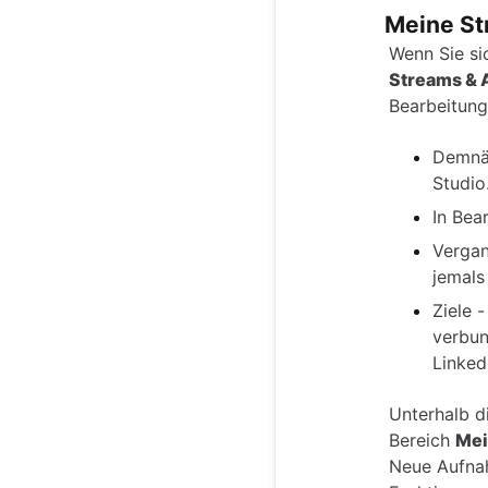
Meine S
Wenn Sie si
Streams &
Bearbeitung
Demnäc
Studio
In Bea
Vergan
jemals
Ziele 
verbun
Linked
Unterhalb d
Bereich
Mei
Neue Aufnah