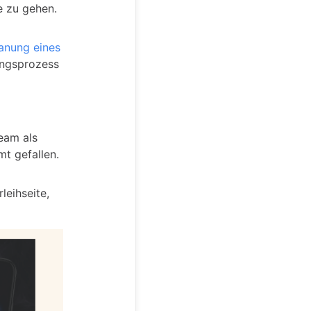
e zu gehen.
anung eines
nungsprozess
ream als
t gefallen.
leihseite,