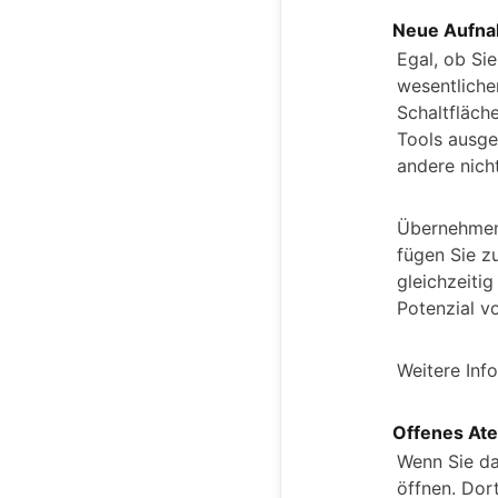
Neue Aufn
Egal, ob Si
wesentliche
Schaltfläch
Tools ausge
andere nicht
Übernehmen 
fügen Sie z
gleichzeiti
Potenzial v
Weitere Inf
Offenes Ate
Wenn Sie da
öffnen. Dor