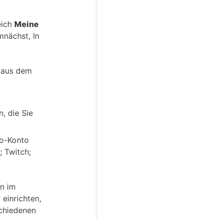
eich
Meine
mnächst, In
n aus dem
, die Sie
eo-Konto
 Twitch;
en im
 einrichten,
schiedenen