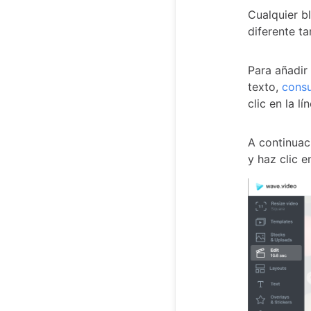
Cualquier b
diferente t
Para añadir
texto,
consu
clic en la l
A continuac
y haz clic e