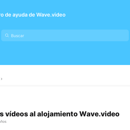
ro de ayuda de Wave.video
s vídeos al alojamiento Wave.video
años