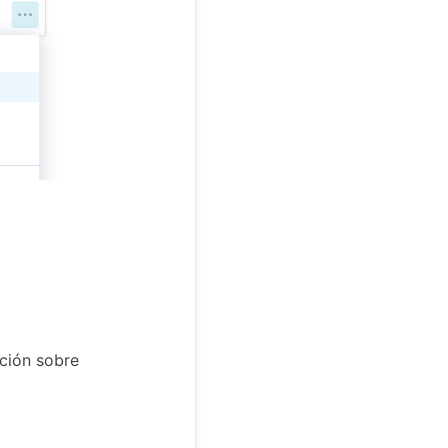
ación sobre