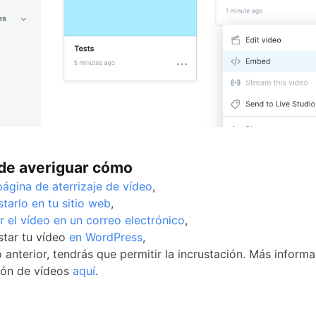
de averiguar cómo
ágina de aterrizaje de vídeo
,
starlo en tu sitio web
,
r el vídeo en un correo electrónico
,
star tu vídeo
en WordPress
,
 anterior, tendrás que permitir la incrustación. Más inform
ión de vídeos
aquí
.