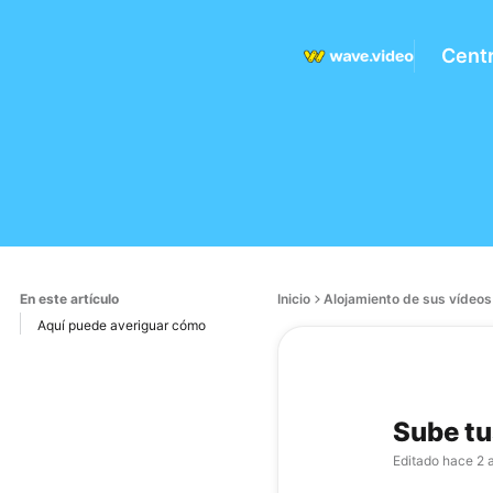
Cent
En este artículo
Inicio
Alojamiento de sus vídeos
Aquí puede averiguar cómo
Sube tu
Editado
hace 2 