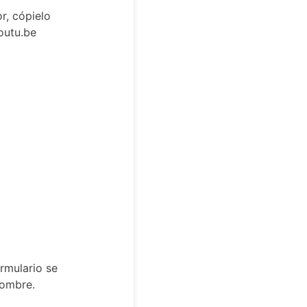
or, cópielo
outu.be
rmulario se
nombre.