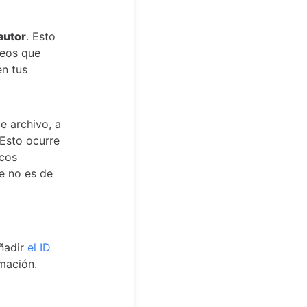
autor
. Esto
deos que
en tus
e archivo, a
 Esto ocurre
icos
e no es de
añadir
el ID
amación.