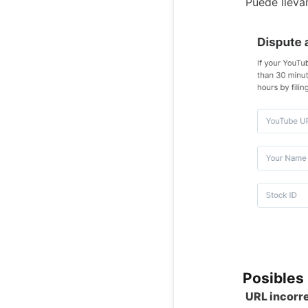
Puede lleva
Posibles
URL incorr