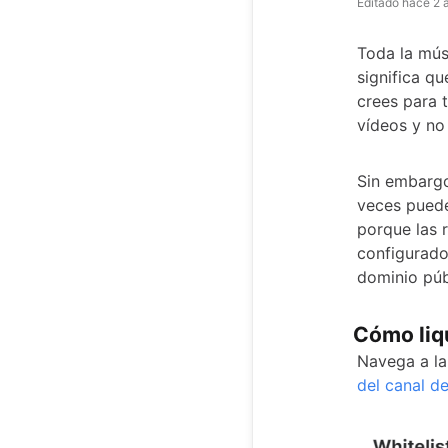
Editado
hace 2 
Toda la mús
significa qu
crees para t
vídeos y no 
Sin embargo
veces puede
porque las 
configurado
dominio púb
Cómo liqu
Navega a l
del canal d