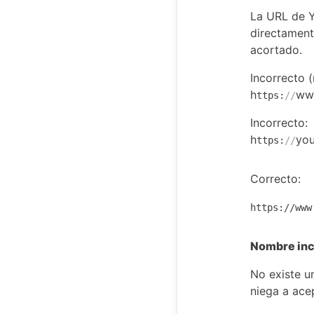
La URL de 
directament
acortado.
Incorrecto (
h
ww
ttps:
//
Incorrecto:
h
you
ttps:
//
Correcto:
https://www
Nombre inc
No existe u
niega a ace