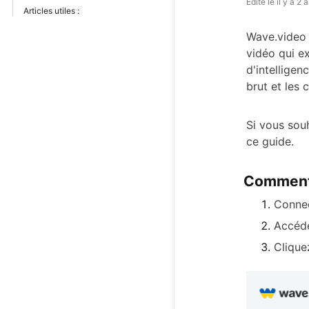
Édité le
il y a 2 
Articles utiles :
Wave.video 
vidéo qui e
d'intelligen
brut et les 
Si vous souh
ce guide.
Comment
Conne
Accéde
Clique