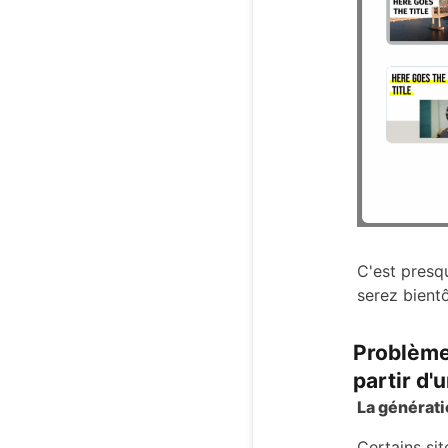
C'est presq
serez bientô
Problèmes
partir d
La générati
Certains sit