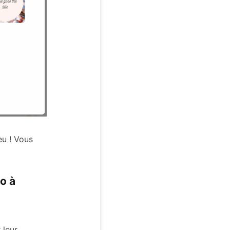
eu ! Vous
o à
 leur