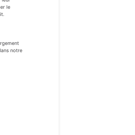
er le
t.
hargement
dans notre