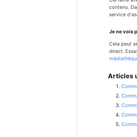
contenu. Dan
service d'as
Je ne vois 
Cela peut s
direct. Ess
médiathèqu
Articles u
Commen
Commen
Commen
Commen
Commen