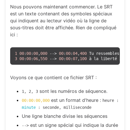
Nous pouvons maintenant commencer. Le SRT
est un texte contenant des symboles spéciaux
qui indiquent au lecteur vidéo où la ligne de
sous-titres doit être affichée. Rien de compliqué
ici :
1
00
:
00
:
00
,
000
 -
->
00
:
00
:
04
,
400
 Tu ressembles à u
3
00
:
00
:
06
,
550
 -
->
00
:
00
:
07
,
100
 à la liberté indi
Voyons ce que contient ce fichier SRT :
sont les numéros de séquence.
1, 2, 3
est un format d'heure :
00:00:00,000
heure :
minute
: seconde, milliseconde
Une ligne blanche divise les séquences
est un signe spécial qui indique la durée
-->