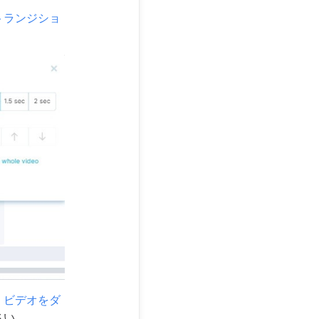
トランジショ
、
ビデオをダ
さい。