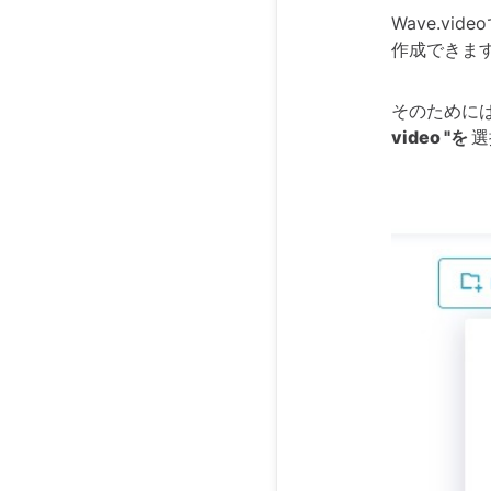
Wave.v
作成できま
そのために
video "を
選