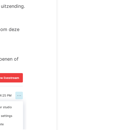
 uitzending.
t om deze
penen of