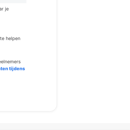
r je
te helpen
deelnemers
ten tijdens