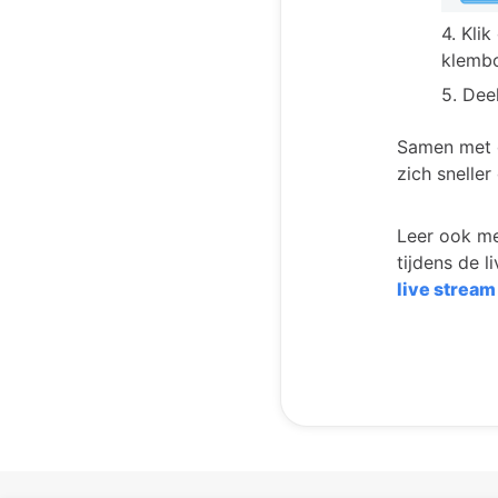
4. Kli
klembo
5. Dee
Samen met d
zich sneller
Leer ook me
tijdens de 
live stream