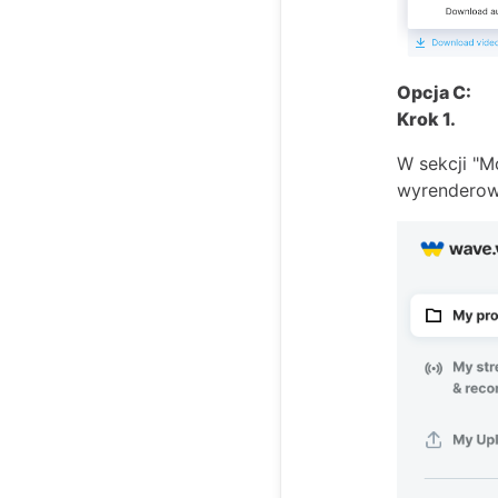
Opcja C:
Krok 1.
W sekcji "M
wyrenderowa