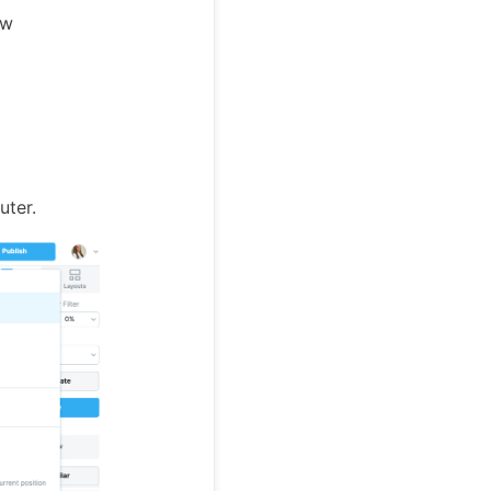
ów
ter.