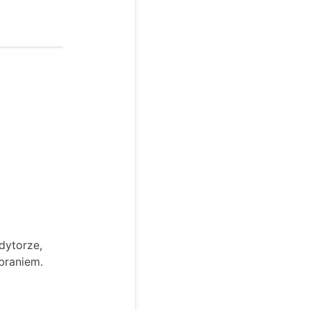
dytorze,
braniem.