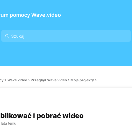
rum pomocy Wave.video
cy z Wave.video
Przegląd Wave.video
Moje projekty
blikować i pobrać wideo
 lata temu