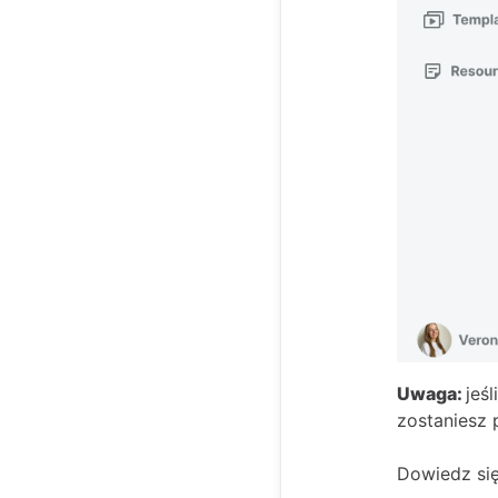
Uwaga:
jeś
zostaniesz 
Dowiedz si