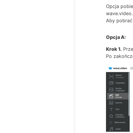
Opcja pobie
wave.video.
Aby pobrać
Opcja A:
Krok 1.
Przej
Po zakończ