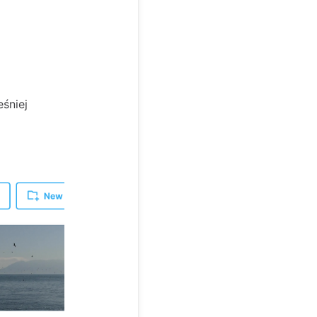
eśniej