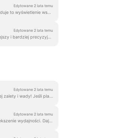
Edytowane 2 lata temu
Aby dodać więcej klipów wideo do filmu, wystarczy kliknąć ikonę Plus na osi czasu. Spowoduje to wyświetlenie wszystkich opcji. Aby usunąć k...
Edytowane 2 lata temu
Możesz powiększać i pomniejszać oś czasu w Wave.video, aby proces edycji był wygodniejszy i bardziej precyzyjny. Funkcję tę można znaleźć pod linią czas...
Edytowane 2 lata temu
Istnieją trzy sposoby na dodanie logo do filmu! Przeanalizujmy każdą metodę i rozważmy jej zalety i wady! Jeśli planujesz używać tego logo naprawdę ...
Edytowane 2 lata temu
Branding to sposób na usprawnienie procesu tworzenia markowych filmów, a także na zwiększenie wydajności. Daje ci możliwość wypełnienia kilku "marek...