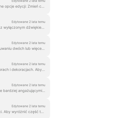
Edytowane 2 lata temu
W Wave.video możesz nadać swojemu tekstowi na wideo taki styl, jaki chcesz. Oto dostępne opcje edycji: Zmień czcionkę Zmień kolor tekstu...
Edytowane 2 lata temu
Dodanie tekstu do filmu pomaga przekazać wiadomość, nawet jeśli widzowie oglądają film z wyłączonym dźwiękiem. W Wave.video można to zrobić ...
Edytowane 2 lata temu
Dowiedziałeś się już tutaj "jak dodać tekst do mojego wideo". Tutaj porozmawiamy o przesuwaniu dwóch lub więcej bloków tekstu wokół wideo w Wave.video ...
Edytowane 2 lata temu
Dowolny blok tekstu w wave.video można podzielić na wiele linii o różnych rozmiarach, kolorach i dekoracjach. Aby dodać linię, zaznacz tekst. Jeśli ...
Edytowane 2 lata temu
Możesz dodać animowane efekty do wiadomości tekstowych w swoim filmie, aby uczynić je bardziej angażującymi i przyciągającymi wzrok. Po dodaniu tekstu do wideo, ...
Edytowane 2 lata temu
W Wave.video możesz wyróżnić fragmenty tekstu, aby odróżniały się od reszty wiadomości. Aby wyróżnić część tekstu, wybierz...