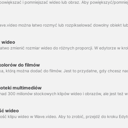
r wideo
 kolorów do filmów
lioteki multimediów
ść wideo