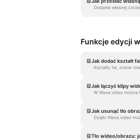
Jak przesłać własn
Funkcje edycji 
Jak dodać kształt 
Jak łączyć klipy wi
Jak usunąć tło obra
Tło wideo/obrazu: 