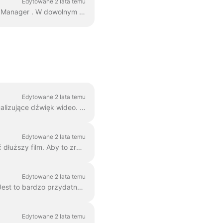
Edytowane 2 lata temu
Dodanie własnej czcionki jest dość proste. Pierwszym sposobem, aby to zrobić, jest Brand Manager . W dowolnym projekcie kliknij "Zarządzaj markami", w górnej części ...
Edytowane 2 lata temu
Kształty fal, znane również jako audiogramy lub wizualne fale dźwiękowe, to animacje wizualizujące dźwięk wideo. Wygeneruj kształt fali dla swojego podcastu...
Edytowane 2 lata temu
W Wave.video można łatwo łączyć dwa lub więcej klipów wideo lub obrazów, aby utworzyć dłuższy film. Aby to zrobić, przejdź na stronę https://wave.video/pl/ i kliknij ...
Edytowane 2 lata temu
Dzięki Wave.video możesz usuwać tło z obrazów przesyłanych do biblioteki multimediów. Jest to bardzo przydatne, gdy chcesz utworzyć kciuk...
Edytowane 2 lata temu