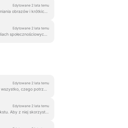
Edytowane 2 lata temu
GIF (graphics exchange format) to popularny format używany od końca lat 80. do udostępniania obrazów i krótkich animacji. GIF-y mogą przechowywać tylko 256 kolorów, co...
Edytowane 2 lata temu
Po utworzeniu wideo w Wave.video należy je wyrenderować, aby móc udostępnić je w mediach społecznościowych lub pobrać bezpośrednio na komputer....
Edytowane 2 lata temu
Grupowanie tekstu jest najlepszym rozwiązaniem. W 99% przypadków można z nim zrobić wszystko, czego potrzebujesz. Czasami jednak możesz chcieć utworzyć jedną lub dwie...
Edytowane 2 lata temu
Możesz łatwo kontrolować czas wyświetlania tekstu na ekranie dzięki funkcji opóźnienia tekstu. Aby z niej skorzystać, należy upewnić się, że tekst ma wiele linii w...