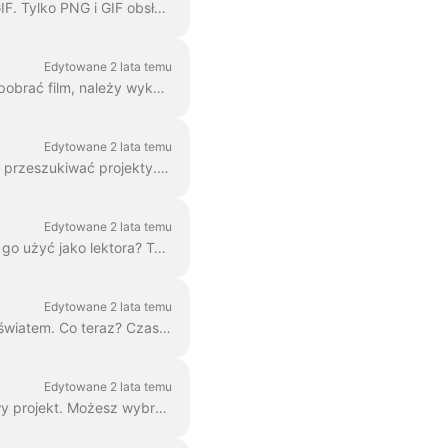
W edytorze wave.video można wyeksportować dowolną klatkę do formatu JPG, PNG lub GIF. Tylko PNG i GIF obsługują przezroczystość. Jak zacząć? Najpierw znajdź klatkę ...
Edytowane 2 lata temu
Opcja pobierania jest dostępna dla wszystkich płacących użytkowników wave.video. Aby pobrać film, należy wykonać 2 proste kroki: Opcja A: Krok ...
Edytowane 2 lata temu
W Wave.video możesz organizować swoje projekty w foldery. W ten sposób wygodniej jest przeszukiwać projekty. Aby utworzyć nowy f...
Edytowane 2 lata temu
Potrzebujesz zapisać oddzielny plik audio mp3 z wideo do podcastu lub po prostu chcesz go użyć jako lektora? To proste dzięki wave.video! Po pierwsze,...
Edytowane 2 lata temu
Skończyłeś swoją cyfrową reklamę marketingową i jesteś gotowy, aby podzielić się nią ze światem. Co teraz? Czas na publikację! W Wave.video ed...
Edytowane 2 lata temu
Przez "projekt" rozumiemy dowolne wideo utworzone w Wave.video. Oto jak utworzyć nowy projekt. Możesz wybrać i dostosować szablon wideo na stronie ...