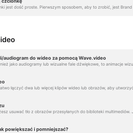
ą czcionkę
wideo
fali/audiogram do wideo za pomocą Wave.video
deo
zu
jak powiększać i pomniejszać?