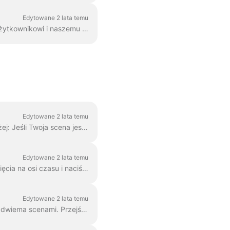
Edytowane 2 lata temu
Poprawnie. Jednak! Znaleźliśmy sposób na obejście tego problemu, dzięki kreatywnemu użytkownikowi i naszemu zespołowi wsparcia. Wystarczy utworzyć plik wektorowy/ima...
Edytowane 2 lata temu
Aby skrócić lub wydłużyć scenę, wystarczy przeciągnąć klatkę wzdłuż osi czasu, jak poniżej: Jeśli Twoja scena jest filmem, po prawej stronie będziesz...
Edytowane 2 lata temu
Podczas edycji wideo można je pociąć na dowolną liczbę części za pomocą prostego kliknięcia na osi czasu i naciśnięcia ikony nożyczek. Możesz wstawić...
Edytowane 2 lata temu
W aplikacji Wave.video można "skleić" ze sobą dwa klipy wideo, dodając przejścia między dwiema scenami. Przejście to technika edycji wideo, która pozwala na...