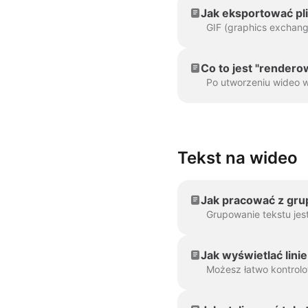
Jak eksportować pli
Co to jest "render
Tekst na wideo
Jak pracować z gru
Jak wyświetlać lini