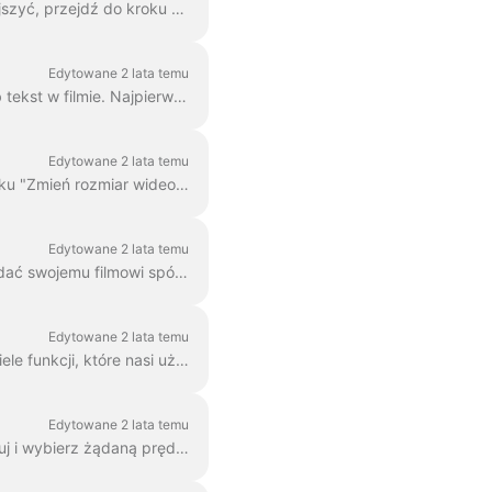
W Wave.video można powiększać i pomniejszać wideo lub obraz. Aby powiększyć/pomniejszyć, przejdź do kroku Edycja i przełącz się na zakładkę "Wideo/Obraz" (dep...
Edytowane 2 lata temu
Za pomocą edytora wave.video można łatwo rozmyć lub rozpikselować dowolny obiekt lub tekst w filmie. Najpierw otwórz edytor i wybierz "Nakładki i naklejki", a następnie ...
Edytowane 2 lata temu
W Wave.video można łatwo zmienić rozmiar wideo do różnych proporcji. W edytorze w kroku "Zmień rozmiar wideo" można wybrać nowy format dla...
Edytowane 2 lata temu
Filtr kolorów to nakładka, którą można dodać do filmów. Jest to przydatne, gdy chcesz nadać swojemu filmowi spójny, markowy wygląd i sprawić, by...
Edytowane 2 lata temu
Wave.video oferuje ponad 300 milionów stockowych klipów wideo i obrazów, ale jest też wiele funkcji, które nasi użytkownicy i pracownicy pokochali...
Edytowane 2 lata temu
Możesz zmienić prędkość klipu wideo w Wave.video. Aby to zrobić, przejdź do kroku Edytuj i wybierz żądaną prędkość. Domyślnie prędkość wideo jest ...