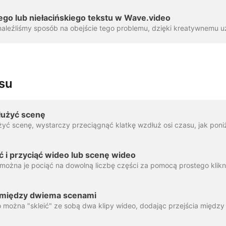
ego lub niełacińskiego tekstu w Wave.video
asu
łużyć scenę
ąć i przyciąć wideo lub scenę wideo
 między dwiema scenami