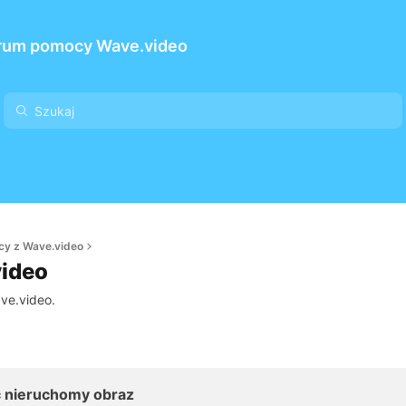
rum pomocy Wave.video
cy z Wave.video
video
ve.video.
 nieruchomy obraz