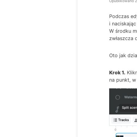
Opublikowano
2
Podczas edy
i naciskają
W środku mo
zwłaszcza dł
Oto jak dzia
Krok 1.
Klik
na punkt, w