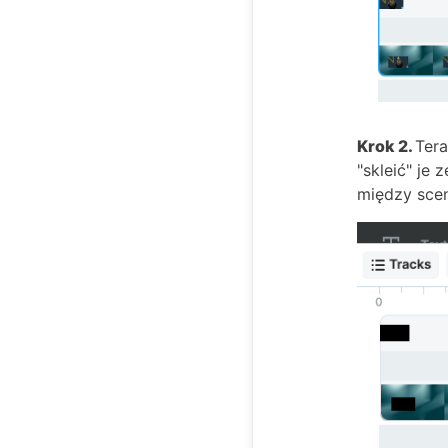
Krok 2.
Tera
"skleić" je 
między scen