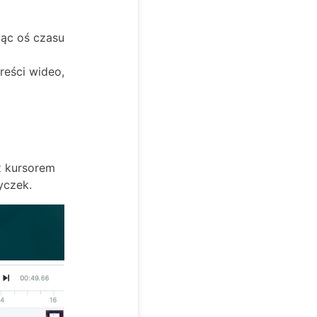
jąc oś czasu
reści wideo,
dź kursorem
yczek.