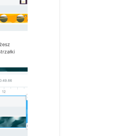
ożesz
trzałki