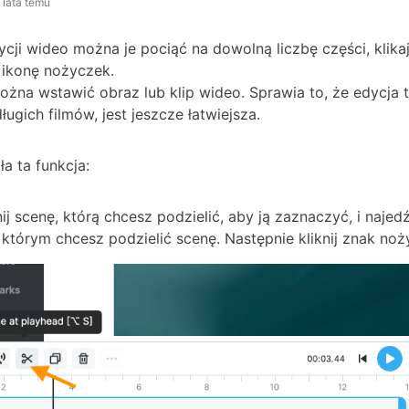
 lata temu
cji wideo można je pociąć na dowolną liczbę części, klika
c ikonę nożyczek.
żna wstawić obraz lub klip wideo. Sprawia to, że edycja t
ugich filmów, jest jeszcze łatwiejsza.
ła ta funkcja:
nij scenę, którą chcesz podzielić, aby ją zaznaczyć, i naje
 którym chcesz podzielić scenę. Następnie kliknij znak noż