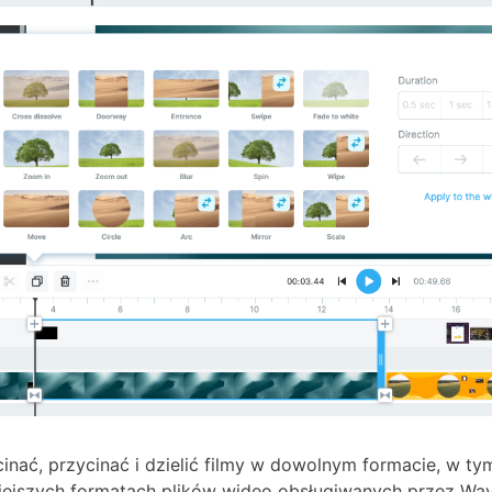
nać, przycinać i dzielić filmy w dowolnym formacie, w ty
iejszych formatach plików wideo obsługiwanych przez Wav