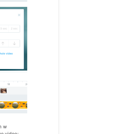
m w
e.video: