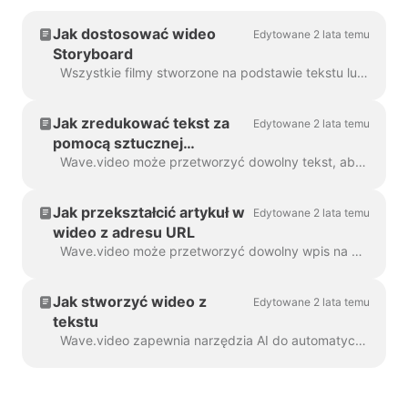
Jak dostosować wideo
Edytowane 2 lata temu
Storyboard
Wszystkie filmy stworzone na podstawie tekstu lub wpisu na blogu nazywamy "Storyboard video", ponieważ mają one skrypt powiązany z poszczególnymi scenami filmu. ...
Jak zredukować tekst za
Edytowane 2 lata temu
pomocą sztucznej
inteligencji i stworzyć
Wave.video może przetworzyć dowolny tekst, aby utworzyć wideo, które wyjaśni, o co chodzi. Możesz ustawić żądany czas trwania i dostroić automatycznie generowany ...
wideo
Jak przekształcić artykuł w
Edytowane 2 lata temu
wideo z adresu URL
Wave.video może przetworzyć dowolny wpis na blogu lub artykuł na krótki film, który krótko opowiada o tym, o czym był tekst. Używamy algorytmów sztucznej inteligencji, aby wyodrębnić najbardziej...
Jak stworzyć wideo z
Edytowane 2 lata temu
tekstu
Wave.video zapewnia narzędzia AI do automatycznego tworzenia wideo z tekstu. Wave wybierze dla ciebie odpowiednie filmy stockowe i muzykę. Tekst będzie w...