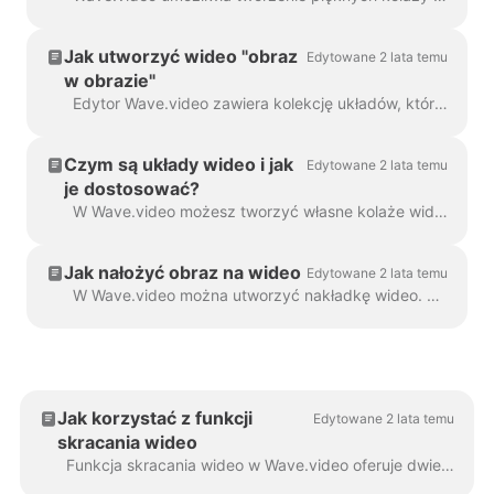
Jak utworzyć wideo "obraz
Edytowane 2 lata temu
w obrazie"
Edytor Wave.video zawiera kolekcję układów, które umożliwiają łączenie kilku klipów wideo lub obrazów. Jeśli chcesz stworzyć wideo "obraz w obrazie",...
Czym są układy wideo i jak
Edytowane 2 lata temu
je dostosować?
W Wave.video możesz tworzyć własne kolaże wideo, korzystając z przydatnej funkcji - układów wideo. Układ wideo to sposób wyświetlania elementów wizualnych, które...
Jak nałożyć obraz na wideo
Edytowane 2 lata temu
W Wave.video można utworzyć nakładkę wideo. Oto jak to zrobić. Nakładka wideo to obraz lub wideo, które można dodać do filmu (lub jeszcze lepiej...
Jak korzystać z funkcji
Edytowane 2 lata temu
skracania wideo
Funkcja skracania wideo w Wave.video oferuje dwie wszechstronne opcje: skrócenie całego wideo do bardziej zwięzłej wersji lub utworzenie wielu...