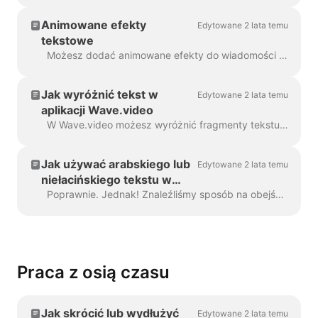
Animowane efekty
Edytowane 2 lata temu
tekstowe
Możesz dodać animowane efekty do wiadomości tekstowych w swoim filmie, aby uczynić je bardziej angażującymi i przyciągającymi wzrok. Po dodaniu tekstu do wideo, ...
Jak wyróżnić tekst w
Edytowane 2 lata temu
aplikacji Wave.video
W Wave.video możesz wyróżnić fragmenty tekstu, aby odróżniały się od reszty wiadomości. Aby wyróżnić część tekstu, wybierz...
Jak używać arabskiego lub
Edytowane 2 lata temu
niełacińskiego tekstu w
Wave.video
Poprawnie. Jednak! Znaleźliśmy sposób na obejście tego problemu, dzięki kreatywnemu użytkownikowi i naszemu zespołowi wsparcia. Wystarczy utworzyć plik wektorowy/ima...
Praca z osią czasu
Jak skrócić lub wydłużyć
Edytowane 2 lata temu