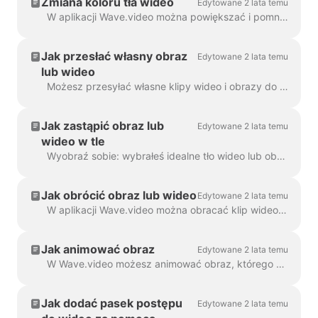
Zmiana koloru tła wideo
Edytowane 2 lata temu
W aplikacji Wave.video można powiększać i pomniejszać klip wideo lub obraz. Po pomniejszeniu, kreator wideo automatycznie doda gładkie tło, aby wypełnić ...
Jak przesłać własny obraz
Edytowane 2 lata temu
lub wideo
Możesz przesyłać własne klipy wideo i obrazy do Wave.video i tworzyć z nich filmy. Możesz mieszać i dopasowywać własne pliki multimedialne z tymi, które ...
Jak zastąpić obraz lub
Edytowane 2 lata temu
wideo w tle
Wyobraź sobie: wybrałeś idealne tło wideo lub obrazu w Wave.video, dodałeś do niego swój tekst i logo... a potem zdałeś sobie sprawę, że chcesz zmienić media...
Jak obrócić obraz lub wideo
Edytowane 2 lata temu
W aplikacji Wave.video można obracać klip wideo lub obraz. Aby obrócić klip wideo/obraz, przejdź do kroku "Edytuj" i wybierz opcję ...
Jak animować obraz
Edytowane 2 lata temu
W Wave.video możesz animować obraz, którego używasz jako tła. Dzięki temu Twoje filmy zyskają świeży i bardziej angażujący wygląd. Aby animować tło...
Jak dodać pasek postępu
Edytowane 2 lata temu