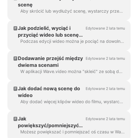
scenę
Aby skrócić lub wydłużyć scenę, wystarczy przeciągnąć klatkę wzdłuż osi czasu, jak poniżej: Jeśli Twoja scena jest filmem, po prawej stronie będziesz...
Jak podzielić, wyciąć i
Edytowane 2 lata temu
przyciąć wideo lub scenę
wideo
Podczas edycji wideo można je pociąć na dowolną liczbę części za pomocą prostego kliknięcia na osi czasu i naciśnięcia ikony nożyczek. Możesz wstawić...
Dodawanie przejść między
Edytowane 2 lata temu
dwiema scenami
W aplikacji Wave.video można "skleić" ze sobą dwa klipy wideo, dodając przejścia między dwiema scenami. Przejście to technika edycji wideo, która pozwala na...
Jak dodać nową scenę do
Edytowane 2 lata temu
wideo
Aby dodać więcej klipów wideo do filmu, wystarczy kliknąć ikonę Plus na osi czasu. Spowoduje to wyświetlenie wszystkich opcji. Aby usunąć k...
Jak
Edytowane 2 lata temu
powiększyć/pomniejszyć
oś czasu w aplikacji
Możesz powiększać i pomniejszać oś czasu w Wave.video, aby proces edycji był wygodniejszy i bardziej precyzyjny. Funkcję tę można znaleźć pod linią czas...