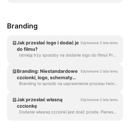
Wave.video
Branding
Jak przesłać logo i dodać je
Edytowane 2 lata temu
do filmu?
Istnieją trzy sposoby na dodanie logo do filmu! Przeanalizujmy każdą metodę i rozważmy jej zalety i wady! Jeśli planujesz używać tego logo naprawdę ...
Branding: Niestandardowe
Edytowane 2 lata temu
czcionki, logo, schematy
kolorów
Branding to sposób na usprawnienie procesu tworzenia markowych filmów, a także na zwiększenie wydajności. Daje ci możliwość wypełnienia kilku "marek...
Jak przesłać własną
Edytowane 2 lata temu
czcionkę
Dodanie własnej czcionki jest dość proste. Pierwszym sposobem, aby to zrobić, jest Brand Manager . W dowolnym projekcie kliknij "Zarządzaj markami", w górnej części ...