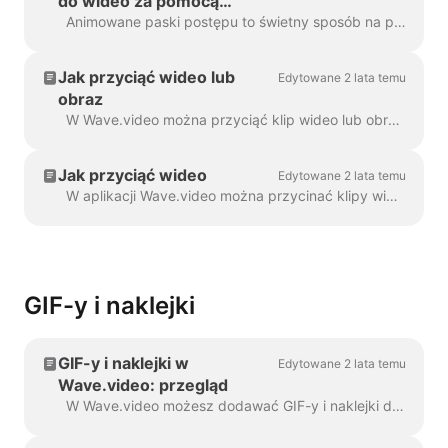
do wideo za pomocą
Wave.video
Animowane paski postępu to świetny sposób na przyciągnięcie uwagi widzów i wydłużenie czasu oglądania filmu. Dowiedz się, jak dodać dynamiczny pasek postępu do...
Jak przyciąć wideo lub
Edytowane 2 lata temu
obraz
W Wave.video można przyciąć klip wideo lub obraz. Funkcja ta działa zarówno w przypadku klipów wideo/obrazów przesłanych do kreatora wideo, jak i tych wybranych przez...
Jak przyciąć wideo
Edytowane 2 lata temu
W aplikacji Wave.video można przycinać klipy wideo. Ta funkcja działa zarówno w przypadku własnych klipów wideo przesłanych do programu do tworzenia wideo, jak i wybranych przez...
GIF-y i naklejki
GIF-y i naklejki w
Edytowane 2 lata temu
Wave.video: przegląd
W Wave.video możesz dodawać GIF-y i naklejki do swoich filmów. W ten sposób możesz uczynić je bardziej angażującymi, spersonalizowanymi i atrakcyjnymi dla odbiorców. P...