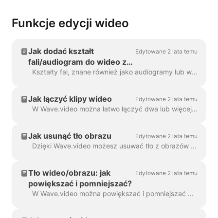
Funkcje edycji wideo
Jak dodać kształt
Edytowane 2 lata temu
fali/audiogram do wideo za
pomocą Wave.video
Kształty fal, znane również jako audiogramy lub wizualne fale dźwiękowe, to animacje wizualizujące dźwięk wideo. Wygeneruj kształt fali dla swojego podcastu...
Jak łączyć klipy wideo
Edytowane 2 lata temu
W Wave.video można łatwo łączyć dwa lub więcej klipów wideo lub obrazów, aby utworzyć dłuższy film. Aby to zrobić, przejdź na stronę https://wave.video/pl/ i kliknij ...
Jak usunąć tło obrazu
Edytowane 2 lata temu
Dzięki Wave.video możesz usuwać tło z obrazów przesyłanych do biblioteki multimediów. Jest to bardzo przydatne, gdy chcesz utworzyć kciuk...
Tło wideo/obrazu: jak
Edytowane 2 lata temu
powiększać i pomniejszać?
W Wave.video można powiększać i pomniejszać wideo lub obraz. Aby powiększyć/pomniejszyć, przejdź do kroku Edycja i przełącz się na zakładkę "Wideo/Obraz" (dep...