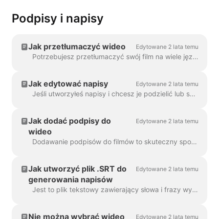
Podpisy i napisy
Jak przetłumaczyć wideo
Edytowane 2 lata temu
Potrzebujesz przetłumaczyć swój film na wiele języków? Mamy to pod kontrolą! Uwaga: używamy tutaj automatycznych napisów. Miesięczny limit...
Jak edytować napisy
Edytowane 2 lata temu
Jeśli utworzyłeś napisy i chcesz je podzielić lub scalić, użyj funkcji Podziel napisy lub klawiszy Enter i Backspace. Korzystanie z tych opcji...
Jak dodać podpisy do
Edytowane 2 lata temu
wideo
Dodawanie podpisów do filmów to skuteczny sposób na dotarcie do większej liczby widzów i zwiększenie zaangażowania w treści. Dzięki Wave.video można z łatwością dodawać automatyczne podpisy...
Jak utworzyć plik .SRT do
Edytowane 2 lata temu
generowania napisów
Jest to plik tekstowy zawierający słowa i frazy wypowiedziane w filmie. Takie pliki mogą być używane wraz z plikami wideo lub odtwarzaczami wideo online, aby...
Nie można wybrać wideo
Edytowane 2 lata temu