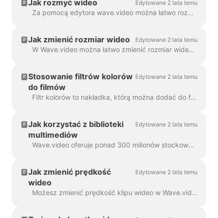
Jak rozmyć wideo
Edytowane 2 lata temu
Za pomocą edytora wave.video można łatwo rozmyć lub rozpikselować dowolny obiekt lub tekst w filmie. Najpierw otwórz edytor i wybierz "Nakładki i naklejki", a następnie ...
Jak zmienić rozmiar wideo
Edytowane 2 lata temu
W Wave.video można łatwo zmienić rozmiar wideo do różnych proporcji. W edytorze w kroku "Zmień rozmiar wideo" można wybrać nowy format dla...
Stosowanie filtrów kolorów
Edytowane 2 lata temu
do filmów
Filtr kolorów to nakładka, którą można dodać do filmów. Jest to przydatne, gdy chcesz nadać swojemu filmowi spójny, markowy wygląd i sprawić, by...
Jak korzystać z biblioteki
Edytowane 2 lata temu
multimediów
Wave.video oferuje ponad 300 milionów stockowych klipów wideo i obrazów, ale jest też wiele funkcji, które nasi użytkownicy i pracownicy pokochali...
Jak zmienić prędkość
Edytowane 2 lata temu
wideo
Możesz zmienić prędkość klipu wideo w Wave.video. Aby to zrobić, przejdź do kroku Edytuj i wybierz żądaną prędkość. Domyślnie prędkość wideo jest ...