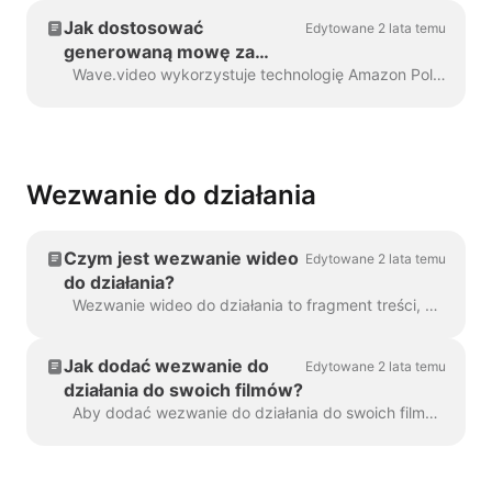
Jak dostosować
Edytowane 2 lata temu
generowaną mowę za
pomocą znaczników SSML
Wave.video wykorzystuje technologię Amazon Polly do generowania ścieżek dźwiękowych z tekstu. Czasami domyślny wynik nie jest bezbłędny i możesz chcieć...
Wezwanie do działania
Czym jest wezwanie wideo
Edytowane 2 lata temu
do działania?
Wezwanie wideo do działania to fragment treści, który skłania widza do podjęcia określonej akcji po obejrzeniu filmu. Może to być (ale ...
Jak dodać wezwanie do
Edytowane 2 lata temu
działania do swoich filmów?
Aby dodać wezwanie do działania do swoich filmów w Wave.video, kliknij znak "Dodaj wezwanie do działania" na osi czasu. Będzie on dostępny w ...