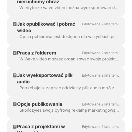
nieruchomy obraz
W edytorze wave.video można wyeksportować dowolną klatkę do formatu JPG, PNG lub GIF. Tylko PNG i GIF obsługują przezroczystość. Jak zacząć? Najpierw znajdź klatkę ...
Jak opublikować i pobrać
Edytowane 2 lata temu
wideo
Opcja pobierania jest dostępna dla wszystkich płacących użytkowników wave.video. Aby pobrać film, należy wykonać 2 proste kroki: Opcja A: Krok ...
Praca z folderem
Edytowane 2 lata temu
W Wave.video możesz organizować swoje projekty w foldery. W ten sposób wygodniej jest przeszukiwać projekty. Aby utworzyć nowy f...
Jak wyeksportować plik
Edytowane 2 lata temu
audio
Potrzebujesz zapisać oddzielny plik audio mp3 z wideo do podcastu lub po prostu chcesz go użyć jako lektora? To proste dzięki wave.video! Po pierwsze,...
Opcje publikowania
Edytowane 2 lata temu
Skończyłeś swoją cyfrową reklamę marketingową i jesteś gotowy, aby podzielić się nią ze światem. Co teraz? Czas na publikację! W Wave.video ed...
Praca z projektami w
Edytowane 2 lata temu