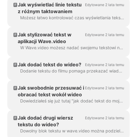
Jak wyświetlać linie tekstu
Edytowane 2 lata temu
z różnym taktowaniem
Możesz łatwo kontrolować czas wyświetlania tekstu na ekranie dzięki funkcji opóźnienia tekstu. Aby z niej skorzystać, należy upewnić się, że tekst ma wiele linii w...
Jak stylizować tekst w
Edytowane 2 lata temu
aplikacji Wave.video
W Wave.video możesz nadać swojemu tekstowi na wideo taki styl, jaki chcesz. Oto dostępne opcje edycji: Zmień czcionkę Zmień kolor tekstu...
Jak dodać tekst do wideo?
Edytowane 2 lata temu
Dodanie tekstu do filmu pomaga przekazać wiadomość, nawet jeśli widzowie oglądają film z wyłączonym dźwiękiem. W Wave.video można to zrobić ...
Jak swobodnie przesuwać i
Edytowane 2 lata temu
obracać tekst wokół wideo
Dowiedziałeś się już tutaj "jak dodać tekst do mojego wideo". Tutaj porozmawiamy o przesuwaniu dwóch lub więcej bloków tekstu wokół wideo w Wave.video ...
Jak dodać drugi wiersz
Edytowane 2 lata temu
tekstu do wideo?
Dowolny blok tekstu w wave.video można podzielić na wiele linii o różnych rozmiarach, kolorach i dekoracjach. Aby dodać linię, zaznacz tekst. Jeśli ...