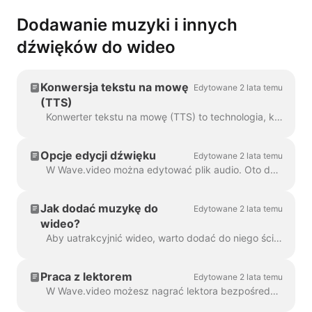
Dodawanie muzyki i innych
dźwięków do wideo
Konwersja tekstu na mowę
Edytowane 2 lata temu
(TTS)
Konwerter tekstu na mowę (TTS) to technologia, która odszyfrowuje tekst cyfrowy i syntetyzuje z niego mowę za pomocą sztucznego głosu. Jeśli chodzi o...
Opcje edycji dźwięku
Edytowane 2 lata temu
W Wave.video można edytować plik audio. Oto dostępne opcje edycji: Przytnij plik audio Zmień jego głośność Dodaj efekt zanikania/wys...
Jak dodać muzykę do
Edytowane 2 lata temu
wideo?
Aby uatrakcyjnić wideo, warto dodać do niego ścieżkę dźwiękową. Aby dodać muzykę lub dowolny dźwięk, kliknij ścieżkę audio na osi czasu ...
Praca z lektorem
Edytowane 2 lata temu
W Wave.video możesz nagrać lektora bezpośrednio w edytorze, podczas tworzenia wideo. Kliknij ścieżkę audio i wybierz opcję Nagraj głos: Voiceover 7...