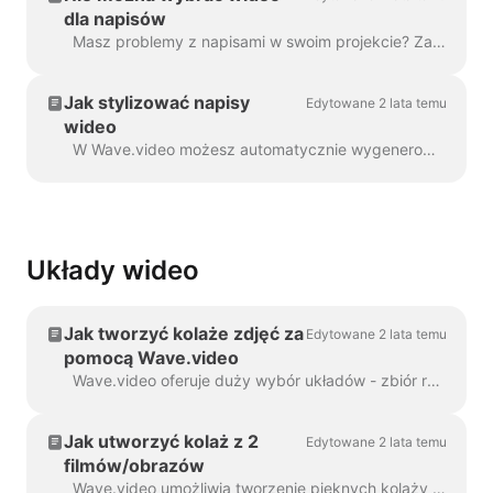
dla napisów
Masz problemy z napisami w swoim projekcie? Zajmijmy się tym! Po pierwsze, upewnijmy się, że przesłane wideo jest w pełni ...
Jak stylizować napisy
Edytowane 2 lata temu
wideo
W Wave.video możesz automatycznie wygenerować napisy do swoich filmów lub przesłać plik .srt lub .vtt. Po dodaniu napisów do wideo, można nadać im styl...
Układy wideo
Jak tworzyć kolaże zdjęć za
Edytowane 2 lata temu
pomocą Wave.video
Wave.video oferuje duży wybór układów - zbiór ramek, masek i siatek - które pozwalają łączyć kilka elementów wizualnych w ramach jednego scen...
Jak utworzyć kolaż z 2
Edytowane 2 lata temu
filmów/obrazów
Wave.video umożliwia tworzenie pięknych kolaży z filmów i zdjęć przy użyciu układów. Układy składają się z kolekcji różnych siatek i masek, które...