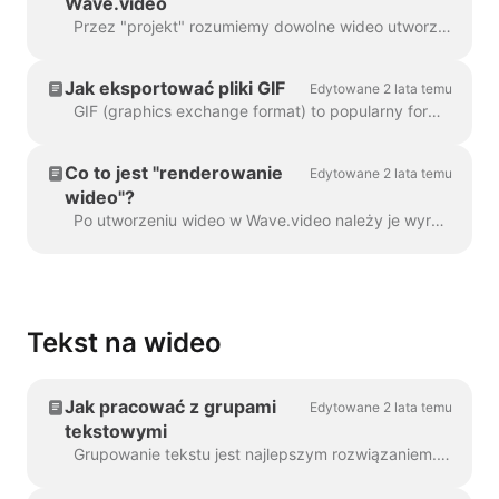
Wave.video
Przez "projekt" rozumiemy dowolne wideo utworzone w Wave.video. Oto jak utworzyć nowy projekt. Możesz wybrać i dostosować szablon wideo na stronie ...
Jak eksportować pliki GIF
Edytowane 2 lata temu
GIF (graphics exchange format) to popularny format używany od końca lat 80. do udostępniania obrazów i krótkich animacji. GIF-y mogą przechowywać tylko 256 kolorów, co...
Co to jest "renderowanie
Edytowane 2 lata temu
wideo"?
Po utworzeniu wideo w Wave.video należy je wyrenderować, aby móc udostępnić je w mediach społecznościowych lub pobrać bezpośrednio na komputer....
Tekst na wideo
Jak pracować z grupami
Edytowane 2 lata temu
tekstowymi
Grupowanie tekstu jest najlepszym rozwiązaniem. W 99% przypadków można z nim zrobić wszystko, czego potrzebujesz. Czasami jednak możesz chcieć utworzyć jedną lub dwie...