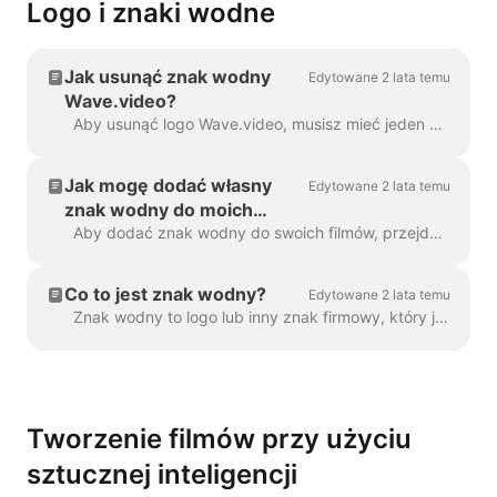
Logo i znaki wodne
Jak usunąć znak wodny
Edytowane 2 lata temu
Wave.video?
Aby usunąć logo Wave.video, musisz mieć jeden z naszych planów. Wszystkie plany można sprawdzić tutaj . W "Moich projektach" kliknij trzy kropki, aby otworzyć Play...
Jak mogę dodać własny
Edytowane 2 lata temu
znak wodny do moich
filmów?
Aby dodać znak wodny do swoich filmów, przejdź do kroku "Znak wodny" i prześlij obraz, który ma być wyświetlany jako znak wodny. Gdy ...
Co to jest znak wodny?
Edytowane 2 lata temu
Znak wodny to logo lub inny znak firmowy, który jest wyświetlany w całym filmie. Za pomocą znaku wodnego można nadać swoim filmom...
Tworzenie filmów przy użyciu
sztucznej inteligencji