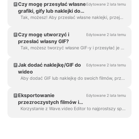
Czy mogę przesyłać własne
Edytowane 2 lata temu
grafiki, gify lub naklejki do
Wave.video?
Tak, możesz! Aby przesłać własne naklejki, przejdź do kroku "Nakładki i naklejki" w menu po lewej stronie i kliknij zakładkę "Media" -> "Przesłane"....
Czy mogę utworzyć i
Edytowane 2 lata temu
przesłać własny GIF?
Tak, możesz tworzyć własne GIF-y i przesyłać je do Wave.video. Oto pomocny artykuł na temat tworzenia własnych GIF-ów. Gdy twój GIF zostanie...
Jak dodać naklejkę/GIF do
Edytowane 2 lata temu
wideo
Aby dodać GIF lub naklejkę do swoich filmów, przejdź do kroku Nakładki i naklejki w menu po lewej stronie. Zobaczysz tam wszystkie a...
Eksportowanie
Edytowane 2 lata temu
przezroczystych filmów i
gifów w Wave.video
Korzystanie z Wave.video Editor to najprostszy sposób na tworzenie lub dostosowywanie markowych lub przezroczystych elementów wideo, niestandardowych nakładek, ...