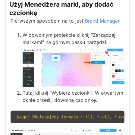
Użyj Menedżera marki, aby dodać
czcionkę
Pierwszym sposobem na to jest
Brand Manager
.
W dowolnym projekcie kliknij "Zarządzaj
markami" na górnym pasku narzędzi:
Tutaj kliknij "Wybierz czcionki". W otwartym
oknie prześlij dowolną czcionkę.
Uwaga: Obsługujemy formaty *.ttf, *.otf, *.woff.