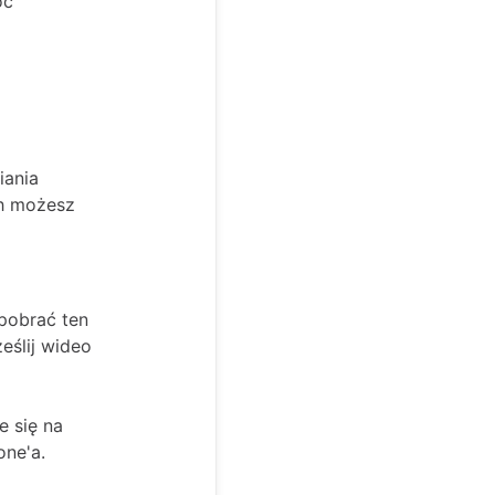
óc
iania
ch możesz
 pobrać ten
ześlij wideo
e się na
one'a.