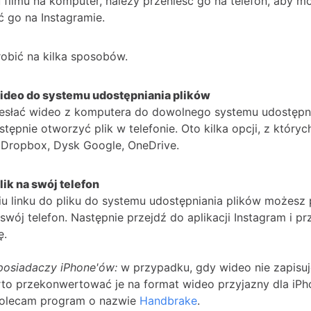
 filmu na komputer, należy przenieść go na telefon, aby m
 go na Instagramie.
obić na kilka sposobów.
 wideo do systemu udostępniania plików
esłać wideo z komputera do dowolnego systemu udostępn
astępnie otworzyć plik w telefonie. Oto kilka opcji, z który
 Dropbox, Dysk Google, OneDrive.
lik na swój telefon
iu linku do pliku do systemu udostępniania plików możesz
swój telefon. Następnie przejdź do aplikacji Instagram i pr
ę.
posiadaczy iPhone'ów:
w przypadku, gdy wideo nie zapisuj
rto przekonwertować je na format wideo przyjazny dla iPh
polecam program o nazwie
Handbrake
.