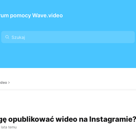
rum pomocy Wave.video
ideo
ę opublikować wideo na Instagramie
 lata temu