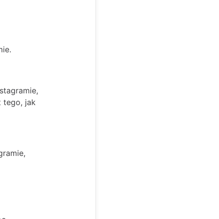
ie.
stagramie,
 tego, jak
gramie,