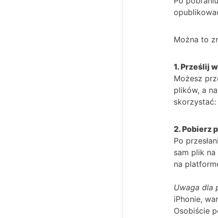
Po pobraniu
opublikować
Można to zr
1. Prześlij
Możesz prz
plików, a n
skorzystać:
2. Pobierz p
Po przesłan
sam plik na 
na platform
Uwaga dla 
iPhonie, wa
Osobiście 