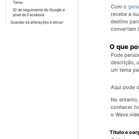
Tema
Com o
gera
ID de seguimento do Google e
recebe a su
píxel do Facebook
destino par
Guardar as alterações e ativar
convertam l
O que po
Pode person
descrição,
um tema par
Aqui pode d
No entanto,
conhecer to
o Wave.vide
Título e cor