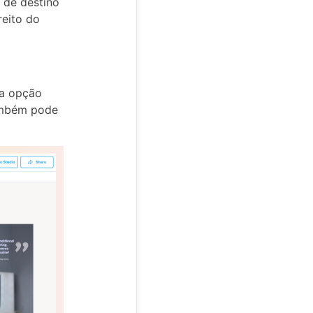
 de destino
reito do
 a opção
Também pode