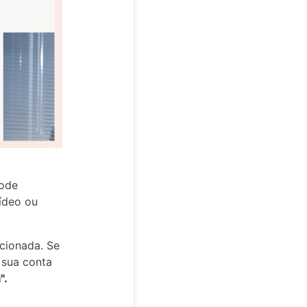
Pode
vídeo ou
cionada. Se
a sua conta
".