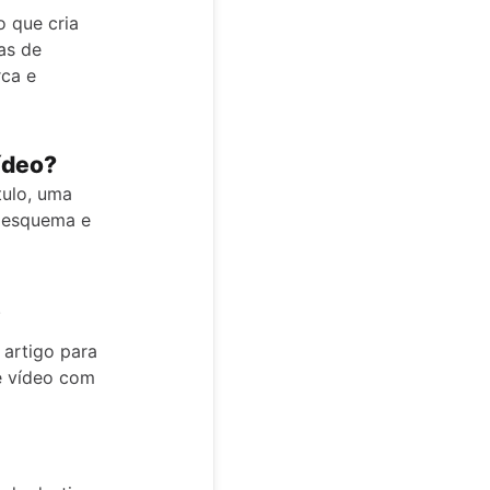
 que cria
as de
rca e
ídeo?
tulo, uma
m esquema e
.
 artigo para
e vídeo com