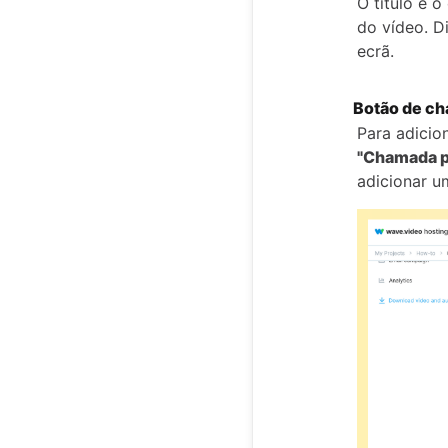
O título e 
do vídeo. Di
ecrã.
Botão de ch
Para adicio
"Chamada p
adicionar u