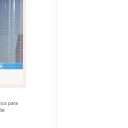
ics para
 de