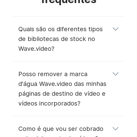
Quais são os diferentes tipos
de bibliotecas de stock no
Wave.video?
Todos os utilizadores do Wave.video têm
Posso remover a marca
acesso a mais de 2 milhões de imagens e
clips de vídeo. Os utilizadores que
d'água Wave.video das minhas
subscreveram os nossos planos premium
páginas de destino de vídeo e
têm acesso a um maior número de vídeos e
vídeos incorporados?
imagens, conforme indicado na nossa
tabela de preços acima. O número real pode
variar ao longo do tempo.
Como é que vou ser cobrado