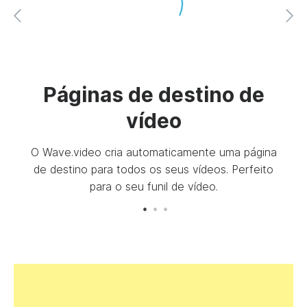
os
In
Páginas de destino de
se
vídeo
ue os
Ger
O Wave.video cria automaticamente uma página
m
para
de destino para todos os seus vídeos. Perfeito
n
para o seu funil de vídeo.