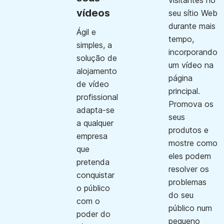
visitantes no
vídeos
seu sítio Web
durante mais
Ágil e
tempo,
simples, a
incorporando
solução de
um vídeo na
alojamento
página
de vídeo
principal.
profissional
Promova os
adapta-se
seus
a qualquer
produtos e
empresa
mostre como
que
eles podem
pretenda
resolver os
conquistar
problemas
o público
do seu
com o
público num
poder do
pequeno