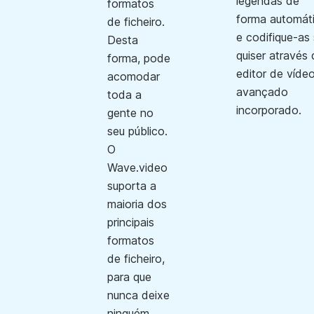
legendas de
formatos
forma automát
de ficheiro.
e codifique-as
Desta
quiser através
forma, pode
editor de víde
acomodar
avançado
toda a
incorporado.
gente no
seu público.
O
Wave.video
suporta a
maioria dos
principais
formatos
de ficheiro,
para que
nunca deixe
ninguém