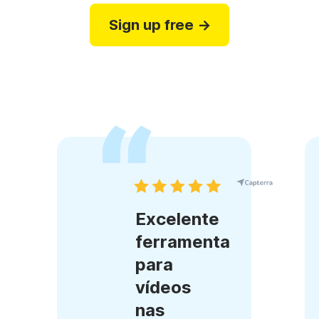
Sign up free →
Excelente
ferramenta
para
vídeos
nas