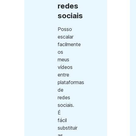
redes
sociais
Posso
escalar
facilmente
os
meus
vídeos
entre
plataformas
de
redes
sociais.
É
fácil
substituir
as