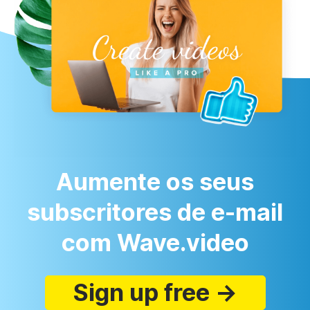
Aumente os seus
subscritores de e-mail
com Wave.video
Sign up free →