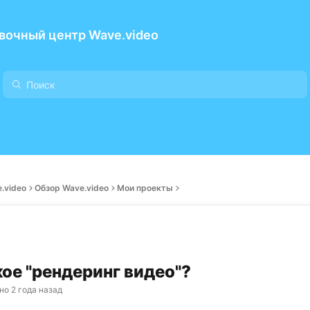
вочный центр Wave.video
.video
Обзор Wave.video
Мои проекты
кое "рендеринг видео"?
но
2 года назад