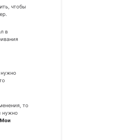
ить, чтобы
ер.
л в
еивания
 нужно
то
менения, то
м нужно
"Мои