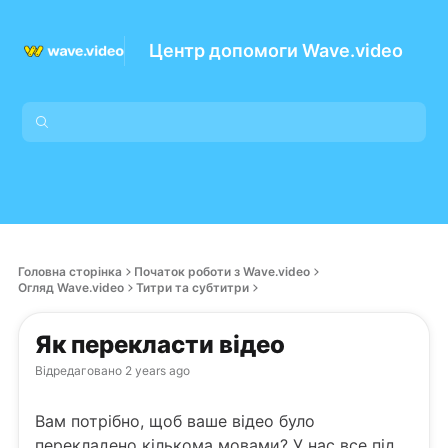
Центр допомоги Wave.video
Головна сторінка
Початок роботи з Wave.video
Огляд Wave.video
Титри та субтитри
Як перекласти відео
Відредаговано
2 years ago
Вам потрібно, щоб ваше відео було
перекладено кількома мовами? У нас все під