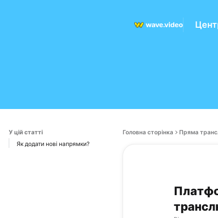
Цент
У цій статті
Головна сторінка
Пряма транс
Як додати нові напрямки?
Платфо
трансл