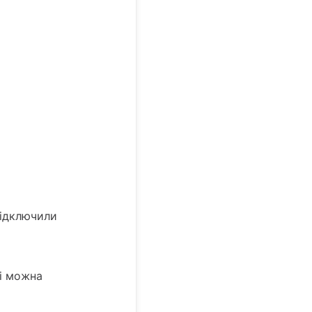
підключили
кі можна