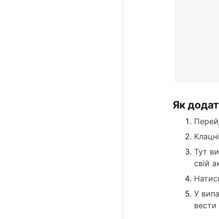
Як додат
Перей
Клацні
Тут в
свій а
Натис
У випа
вести 