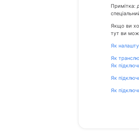
Примітка: 
спеціальни
Якщо ви хо
тут ви мож
Як налашту
Як транслю
Як підключ
Як підключ
Як підключ