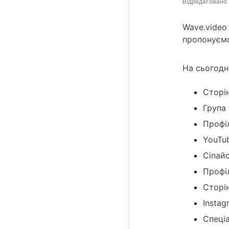
Відредаговано
Wave.video
пропонуємо
На сьогодн
Сторі
Група
Профі
YouTu
Сіпайс
Профіл
Сторін
Instag
Спеці