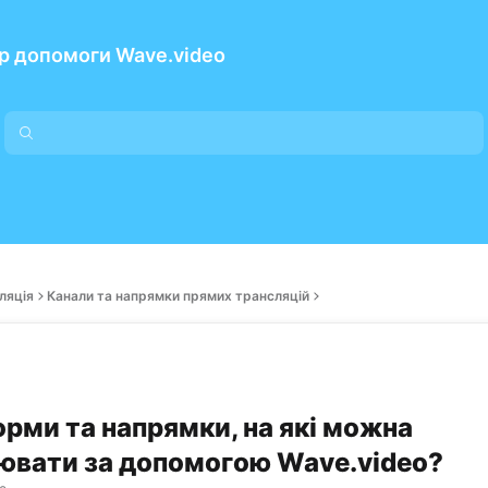
р допомоги Wave.video
ляція
Канали та напрямки прямих трансляцій
рми та напрямки, на які можна
ювати за допомогою Wave.video?