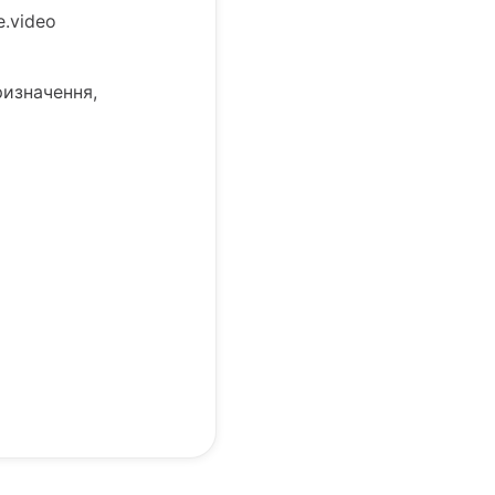
.video
ризначення,