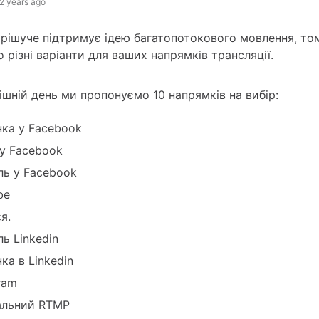
2 years ago
 рішуче підтримує ідею багатопотокового мовлення, то
 різні варіанти для ваших напрямків трансляції.
ішній день ми пропонуємо 10 напрямків на вибір:
нка у Facebook
 у Facebook
ль у Facebook
be
я.
ь Linkedin
ка в Linkedin
ram
альний RTMP