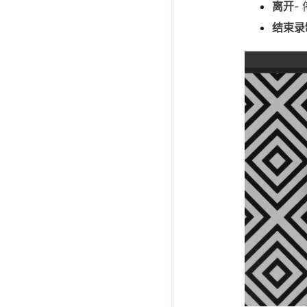
离开
-
结束录