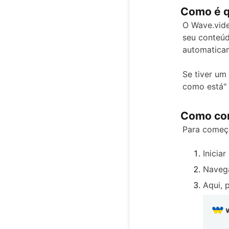
Como é q
O Wave.vide
seu conteúd
automatica
Se tiver um 
como está" 
Como co
Para começar
Iniciar
Navega
Aqui, 