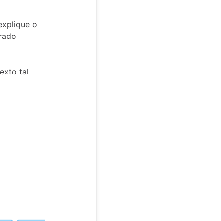
explique o
erado
exto tal