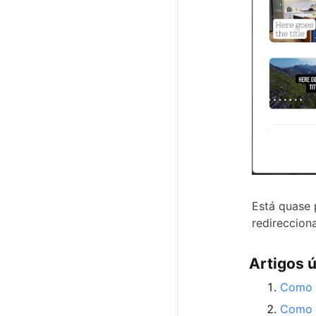
Está quase 
redireccion
Artigos ú
Como a
Como c