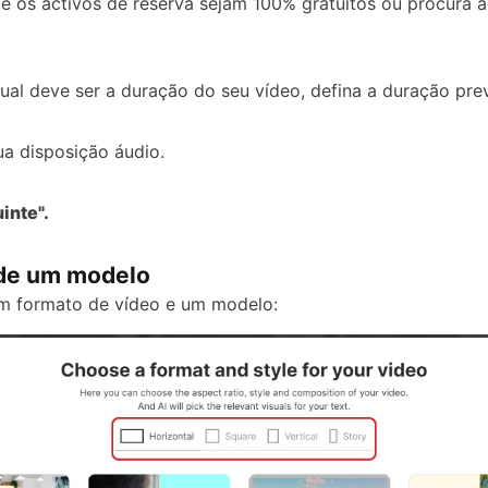
e os activos de reserva sejam 100% gratuitos ou procura a
ual deve ser a duração do seu vídeo, defina a duração prev
ua disposição áudio.
inte".
de um modelo
m formato de vídeo e um modelo: