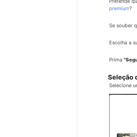
Pretende qu
premium
?
Se souber q
Escolha a s
Prima
"Segu
Seleção 
Selecione u