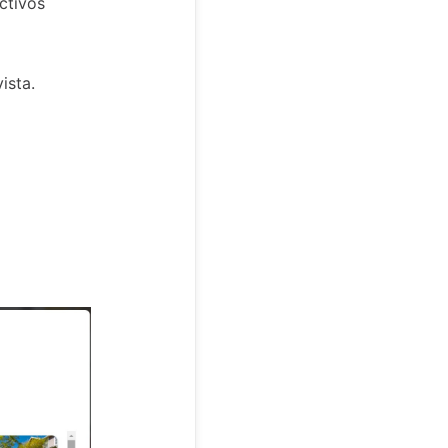
ctivos
ista.