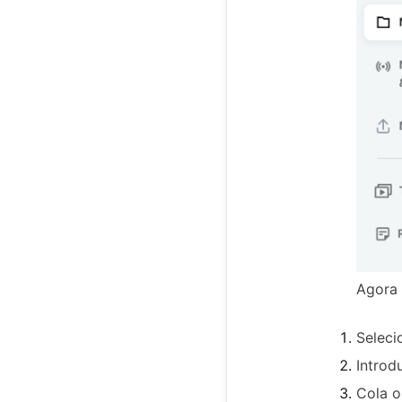
Agora 
Selec
Introd
Cola o