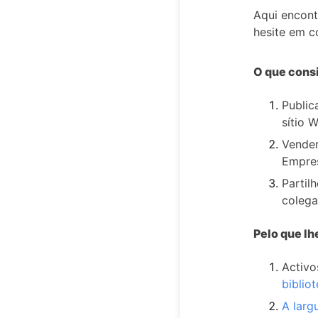
Aqui encon
hesite em c
O que consi
Public
sítio 
Vender
Empre
Partil
colega
Pelo que lh
Activo
biblio
A larg