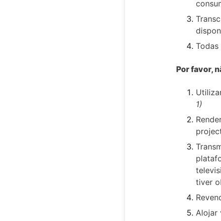
consum
Transc
dispon
Todas 
Por favor, n
Utiliz
1)
Render
projec
Transm
plataf
televi
tiver 
Revend
Alojar