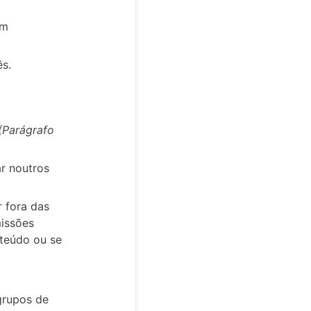
ém
ês.
(Parágrafo
ar noutros
 fora das
missões
nteúdo ou se
grupos de