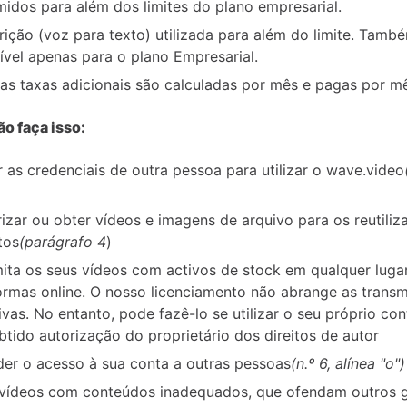
idos para além dos limites do plano empresarial.
rição (voz para texto) utilizada para além do limite. Tamb
ível apenas para o plano Empresarial.
as taxas adicionais são calculadas por mês e pagas por m
ão faça isso:
ar as credenciais de outra pessoa para utilizar o wave.video
izar ou obter vídeos e imagens de arquivo para os reutiliz
tos
(parágrafo 4
)
ita os seus vídeos com activos de stock em qualquer lugar
ormas online. O nosso licenciamento não abrange as trans
sivas. No entanto, pode fazê-lo se utilizar o seu próprio co
obtido autorização do proprietário dos direitos de autor
er o acesso à sua conta a outras pessoas
(n.º 6, alínea "o")
 vídeos com conteúdos inadequados, que ofendam outros 