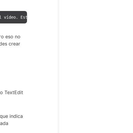
l vídeo. Estos archivos se pueden utilizar junto con arc
ro eso no
des crear
o TextEdit
que indica
Nada