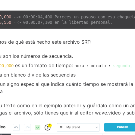
0
,
000
--> 00:00:04,400 Pareces un payaso con esa chaquet
6
,
550
--> 00:00:07,100 en la libertad personal.
s de qué está hecho este archivo SRT:
son los números de secuencia.
3
es un formato de tiempo:
00,000
hora : minuto :
segundo,
ea en blanco divide las secuencias
un signo especial que indica cuánto tiempo se mostrará la l
la
tu texto como en el ejemplo anterior y guárdalo como un ar
s el archivo, sólo tienes que ir al editor wave.video y subi