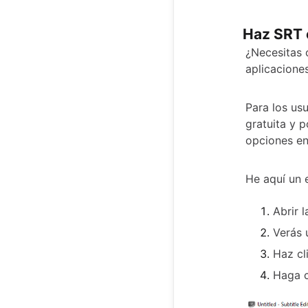
Haz SRT 
¿Necesitas 
aplicacione
Para los u
gratuita y 
opciones en
He aquí un 
Abrir l
Verás 
Haz cl
Haga cl