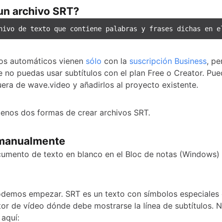
un archivo SRT?
hivo de texto que contiene palabras y frases dichas en e
los automáticos vienen
sólo
con la
suscripción Business
, pe
ue no puedas usar subtítulos con el plan Free o Creator. Pue
uera de wave.video y añadirlos al proyecto existente.
menos dos formas de crear archivos SRT.
 manualmente
umento de texto en blanco en el Bloc de notas (Windows) 
demos empezar. SRT es un texto con símbolos especiales 
tor de vídeo dónde debe mostrarse la línea de subtítulos. 
aquí: