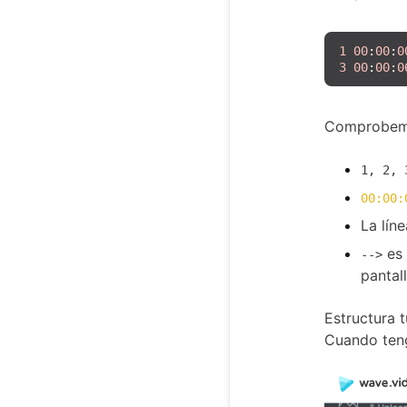
1
00
:
00
:
0
3
00
:
00
:
0
Comprobemo
1, 2, 
00:00:
La lín
es 
-->
pantal
Estructura 
Cuando tenga