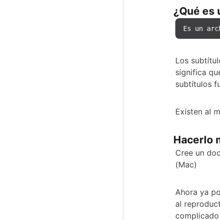
¿Qué es 
Es un arc
Los subtítu
significa q
subtítulos f
Existen al 
Hacerlo
Cree un doc
(Mac)
Ahora ya po
al reproduc
complicado 