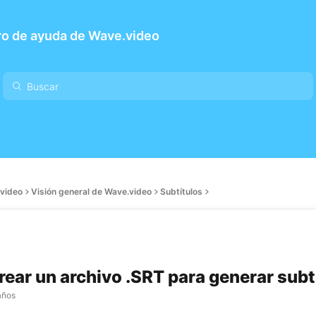
ro de ayuda de Wave.video
video
Visión general de Wave.video
Subtítulos
ear un archivo .SRT para generar subt
años