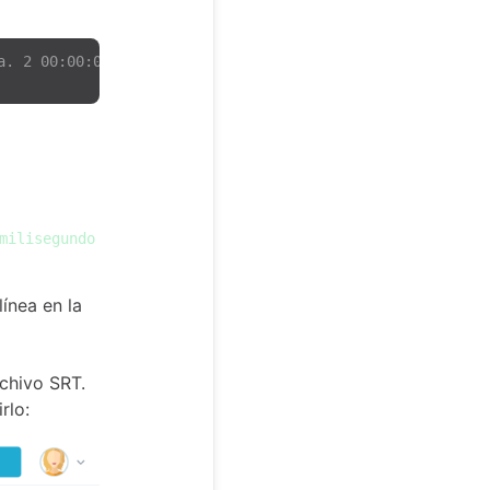
a. 2 00:00:04,400 --> 00:00:06,500 ¡Es una chaqueta de p
milisegundo
ínea en la
chivo SRT.
rlo: